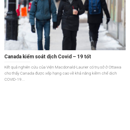
Canada kiểm soát dịch Covid – 19 tốt
Kết quả nghiên cứu của Viện Macdonald-Laurier có trụ sở ở Ottawa
cho thấy Canada được xếp hạng cao về khả năng kiềm chế dịch
COVID-19....