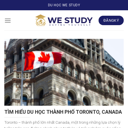
Skip
DU HỌC WE STUDY
to
content
ĐĂNGKÝ
TÌM HIỂU DU HỌC THÀNH PHỐ TORONTO, CANADA
Toronto – thành phố lớn nhất Canada, một trong những lựa chọn lý