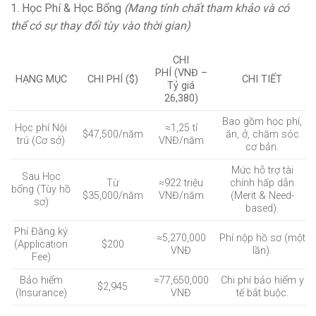
1. Học Phí & Học Bổng
(Mang tính chất tham khảo và có
thể có sự thay đổi tùy vào thời gian)
CHI
PHÍ (VNĐ –
HẠNG MỤC
CHI PHÍ ($)
CHI TIẾT
Tỷ giá
26,380)
Bao gồm học phí,
Học phí Nội
≈1,25 tỉ
$47,500/năm
ăn, ở, chăm sóc
trú (Cơ sở)
VNĐ/năm
cơ bản.
Mức hỗ trợ tài
Sau Học
Từ
≈922 triệu
chính hấp dẫn
bổng (Tùy hồ
$35,000/năm
VNĐ/năm
(Merit & Need-
sơ)
based).
Phí Đăng ký
≈5,270,000
Phí nộp hồ sơ (một
(Application
$200
VNĐ
lần).
Fee)
Bảo hiểm
≈77,650,000
Chi phí bảo hiểm y
$2,945
(Insurance)
VNĐ
tế bắt buộc.