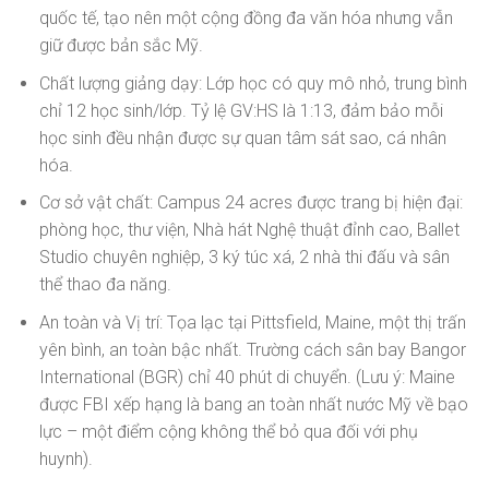
quốc tế, tạo nên một cộng đồng đa văn hóa nhưng vẫn
giữ được bản sắc Mỹ.
Chất lượng giảng dạy: Lớp học có quy mô nhỏ, trung bình
chỉ 12 học sinh/lớp. Tỷ lệ GV:HS là 1:13, đảm bảo mỗi
học sinh đều nhận được sự quan tâm sát sao, cá nhân
hóa.
Cơ sở vật chất: Campus 24 acres được trang bị hiện đại:
phòng học, thư viện, Nhà hát Nghệ thuật đỉnh cao, Ballet
Studio chuyên nghiệp, 3 ký túc xá, 2 nhà thi đấu và sân
thể thao đa năng.
An toàn và Vị trí: Tọa lạc tại Pittsfield, Maine, một thị trấn
yên bình, an toàn bậc nhất. Trường cách sân bay Bangor
International (BGR) chỉ 40 phút di chuyển. (Lưu ý: Maine
được FBI xếp hạng là bang an toàn nhất nước Mỹ về bạo
lực – một điểm cộng không thể bỏ qua đối với phụ
huynh).