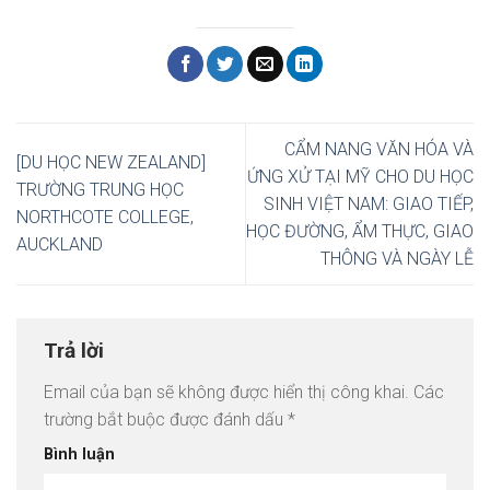
CẨM NANG VĂN HÓA VÀ
[DU HỌC NEW ZEALAND]
ỨNG XỬ TẠI MỸ CHO DU HỌC
TRƯỜNG TRUNG HỌC
SINH VIỆT NAM: GIAO TIẾP,
NORTHCOTE COLLEGE,
HỌC ĐƯỜNG, ẨM THỰC, GIAO
AUCKLAND
THÔNG VÀ NGÀY LỄ
Trả lời
Email của bạn sẽ không được hiển thị công khai.
Các
trường bắt buộc được đánh dấu
*
Bình luận