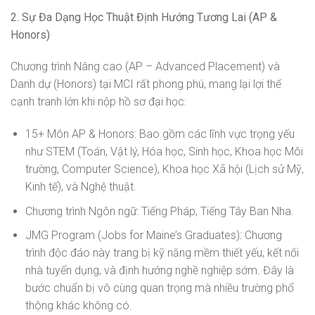
2. Sự Đa Dạng Học Thuật Định Hướng Tương Lai (AP &
Honors)
Chương trình Nâng cao (AP – Advanced Placement) và
Danh dự (Honors) tại MCI rất phong phú, mang lại lợi thế
cạnh tranh lớn khi nộp hồ sơ đại học:
15+ Môn AP & Honors: Bao gồm các lĩnh vực trọng yếu
như STEM (Toán, Vật lý, Hóa học, Sinh học, Khoa học Môi
trường, Computer Science), Khoa học Xã hội (Lịch sử Mỹ,
Kinh tế), và Nghệ thuật.
Chương trình Ngôn ngữ: Tiếng Pháp, Tiếng Tây Ban Nha.
JMG Program (Jobs for Maine’s Graduates): Chương
trình độc đáo này trang bị kỹ năng mềm thiết yếu, kết nối
nhà tuyển dụng, và định hướng nghề nghiệp sớm. Đây là
bước chuẩn bị vô cùng quan trọng mà nhiều trường phổ
thông khác không có.