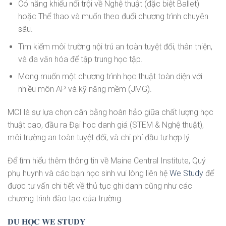
Có năng khiếu nổi trội về Nghệ thuật (đặc biệt Ballet)
hoặc Thể thao và muốn theo đuổi chương trình chuyên
sâu.
Tìm kiếm môi trường nội trú an toàn tuyệt đối, thân thiện,
và đa văn hóa để tập trung học tập.
Mong muốn một chương trình học thuật toàn diện với
nhiều môn AP và kỹ năng mềm (JMG).
MCI là sự lựa chọn cân bằng hoàn hảo giữa chất lượng học
thuật cao, đầu ra Đại học danh giá (STEM & Nghệ thuật),
môi trường an toàn tuyệt đối, và chi phí đầu tư hợp lý.
Để tìm hiểu thêm thông tin về Maine Central Institute, Quý
phụ huynh và các bạn học sinh vui lòng liên hệ
We Study
để
được tư vấn chi tiết về thủ tục ghi danh cũng như các
chương trình đào tạo của trường.
𝐃𝐔 𝐇𝐎̣𝐂 𝐖𝐄 𝐒𝐓𝐔𝐃𝐘