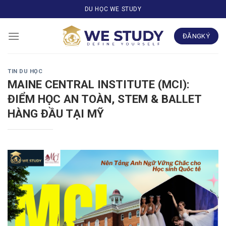
Skip
DU HỌC WE STUDY
to
content
ĐĂNGKÝ
TIN DU HỌC
MAINE CENTRAL INSTITUTE (MCI):
ĐIỂM HỌC AN TOÀN, STEM & BALLET
HÀNG ĐẦU TẠI MỸ