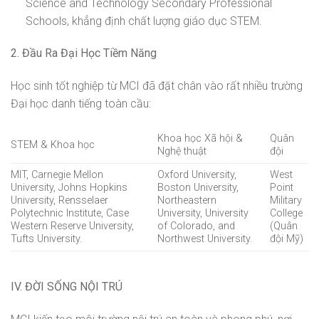
Science and Technology Secondary Professional
Schools, khẳng định chất lượng giáo dục STEM.
2. Đầu Ra Đại Học Tiềm Năng
Học sinh tốt nghiệp từ MCI đã đặt chân vào rất nhiều trường
Đại học danh tiếng toàn cầu:
Khoa học Xã hội &
Quân
STEM & Khoa học
Nghệ thuật
đội
MIT, Carnegie Mellon
Oxford University,
West
University, Johns Hopkins
Boston University,
Point
University, Rensselaer
Northeastern
Military
Polytechnic Institute, Case
University, University
College
Western Reserve University,
of Colorado, and
(Quân
Tufts University.
Northwest University.
đội Mỹ)
IV. ĐỜI SỐNG NỘI TRÚ