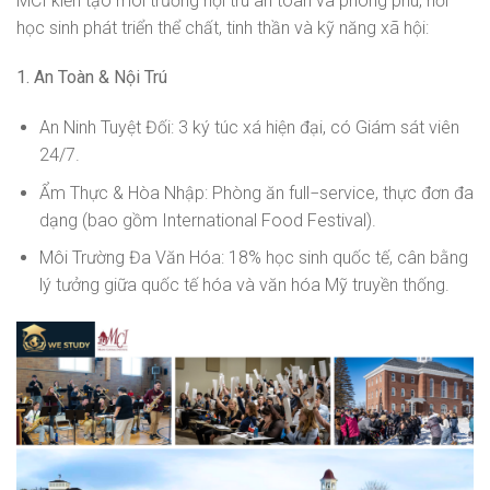
MCI kiến tạo môi trường nội trú an toàn và phong phú, nơi
học sinh phát triển thể chất, tinh thần và kỹ năng xã hội:
1. An Toàn & Nội Trú
An Ninh Tuyệt Đối: 3 ký túc xá hiện đại, có Giám sát viên
24/7.
Ẩm Thực & Hòa Nhập: Phòng ăn full−service, thực đơn đa
dạng (bao gồm International Food Festival).
Môi Trường Đa Văn Hóa: 18% học sinh quốc tế, cân bằng
lý tưởng giữa quốc tế hóa và văn hóa Mỹ truyền thống.