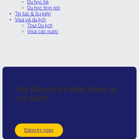
Du học hè
Du học trọn gói
Tin tức & Sự kiện
Visa và du lịch
Tour Du lịch
Visa các nước
Hãy đăng ký để nhận
thông tin
mới nhất?
Đăng ký ngay