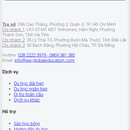
Trụ sở
: 29A Cao Thắng, Phường 2, Quận 3, TP. Hồ Chí Minh
Chi nhánh 1
: LK1-07-M1 KĐT Vinhomes, Hàm Nghi, Phường
Thành Sen, Tỉnh Hà Tĩnh
Chi nhánh 2
: 35 Lý Thái Tổ, Phường Buôn Ma Thuột, Tỉnh Đắk Lắk
Chi nhánh 3
: 50 Bạch Đằng, Phường Hải Châu, TP. Đà Nẵng
Hotline:
028 2222 3979 - 0869 381 385
Email:
info@we-globaleducation.com
Dịch vụ
Du học dài hạn
Du học ngắn hạn
Di trú toàn cầu
Dịch vụ khác
Hỗ trợ
Săn học bổng
Hướng dẫn du học