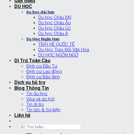
Giới thiệu
DU HỌC
Du học dài hạn
Du học Châu Mỹ
Du học Châu Âu
Du học Châu Úc
Du học Châu Á
Du Học Ngắn Hạn
TRẠI HÈ QUỐC TẾ
Du Học Trao Đổi Văn Hóa
DU HỌC NGÔN NGỮ
Di Trú Toàn Cầu
Định cư Đầu Tư
Định cư Lao động
Định cư Bảo lãnh
Dịch vụ hỗ trợ
Blog Thông Tin
Tin du học
Visa và du lịch
Tin di trú
Tin tức & Sự kiện
Liên hệ