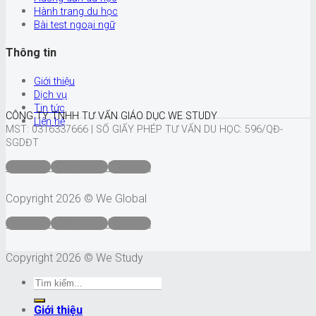
Hành trang du học
Bài test ngoại ngữ
Thông tin
Giới thiệu
Dịch vụ
Tin tức
CÔNG TY TNHH TƯ VẤN GIÁO DỤC WE STUDY
Liên hệ
MST: 0316337666 |
SỐ GIẤY PHÉP TƯ VẤN DU HỌC: 596/QĐ-
SGDĐT
Quy định
Điều khoản
Bảo mật
Copyright 2026 © We Global
Quy định
Điều khoản
Bảo mật
Copyright 2026 © We Study
Giới thiệu