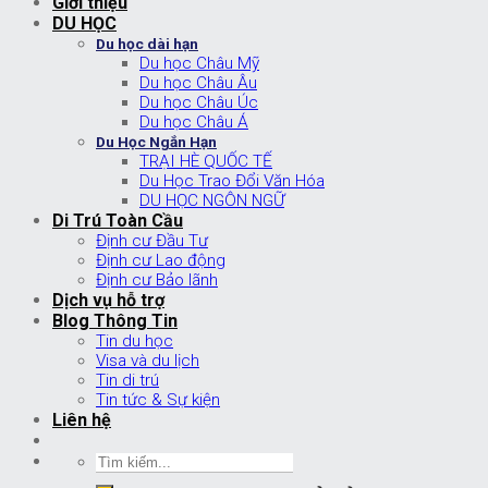
Giới thiệu
DU HỌC
Du học dài hạn
Du học Châu Mỹ
Du học Châu Âu
Du học Châu Úc
Du học Châu Á
Du Học Ngắn Hạn
TRẠI HÈ QUỐC TẾ
Du Học Trao Đổi Văn Hóa
DU HỌC NGÔN NGỮ
Di Trú Toàn Cầu
Định cư Đầu Tư
Định cư Lao động
Định cư Bảo lãnh
Dịch vụ hỗ trợ
Blog Thông Tin
Tin du học
Visa và du lịch
Tin di trú
Tin tức & Sự kiện
Liên hệ