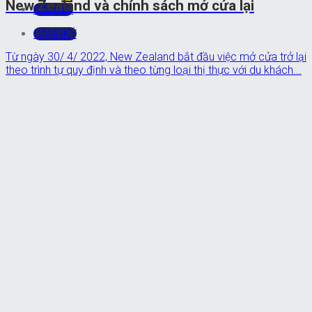
New Zealand và chính sách mở cửa lại
Đăng ký
ĐĂNGKÝ
Từ ngày 30/ 4/ 2022, New Zealand bắt đầu việc mở cửa trở lại
theo trình tự quy định và theo từng loại thị thực với du khách...