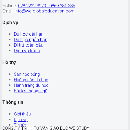
Hotline:
028 2222 3979 - 0869 381 385
Email:
info@we-globaleducation.com
Dịch vụ
Du học dài hạn
Du học ngắn hạn
Di trú toàn cầu
Dịch vụ khác
Hỗ trợ
Săn học bổng
Hướng dẫn du học
Hành trang du học
Bài test ngoại ngữ
Thông tin
Giới thiệu
Dịch vụ
Tin tức
CÔNG TY TNHH TƯ VẤN GIÁO DỤC WE STUDY