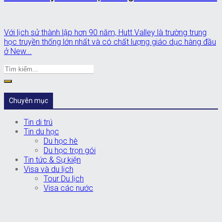
Với lịch sử thành lập hơn 90 năm, Hutt Valley là trường trung
học truyền thống lớn nhất và có chất lượng giáo dục hàng đầu
ở New...
Chuyên mục
Tin di trú
Tin du học
Du học hè
Du học trọn gói
Tin tức & Sự kiện
Visa và du lịch
Tour Du lịch
Visa các nước