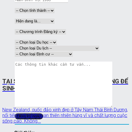
TẠI SAO NEW ZEALAND LÀ NƠI LÝ TƯỞNG ĐỂ
SINH SỐNG VÀ LÀM VIỆC?
New Zealand, quốc đảo xinh đẹp ở Tây Nam Thái Bình Dương,
nổi tiếng với cảnh quan thiên nhiên hùng vĩ và chất lượng cuộc
sống cao. Không...