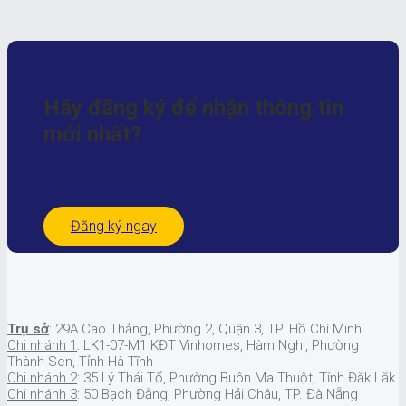
Hãy đăng ký để nhận
thông tin
mới nhất?
Đăng ký ngay
Trụ sở
: 29A Cao Thắng, Phường 2, Quận 3, TP. Hồ Chí Minh
Chi nhánh 1
: LK1-07-M1 KĐT Vinhomes, Hàm Nghi, Phường
Thành Sen, Tỉnh Hà Tĩnh
Chi nhánh 2
: 35 Lý Thái Tổ, Phường Buôn Ma Thuột, Tỉnh Đắk Lắk
Chi nhánh 3
: 50 Bạch Đằng, Phường Hải Châu, TP. Đà Nẵng