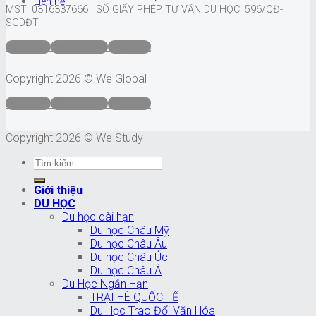
Liên hệ
MST: 0316337666 |
SỐ GIẤY PHÉP TƯ VẤN DU HỌC: 596/QĐ-
SGDĐT
Quy định
Điều khoản
Bảo mật
Copyright 2026 © We Global
Quy định
Điều khoản
Bảo mật
Copyright 2026 © We Study
Giới thiệu
DU HỌC
Du học dài hạn
Du học Châu Mỹ
Du học Châu Âu
Du học Châu Úc
Du học Châu Á
Du Học Ngắn Hạn
TRẠI HÈ QUỐC TẾ
Du Học Trao Đổi Văn Hóa