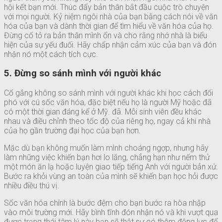
hội kết bạn mới. Thúc đẩy bản thân bắt đầu cuộc trò chuyện
với mọi người. Kỷ niệm ngôi nhà của bạn bằng cách nói về văn
hóa của bạn và dành thời gian để tìm hiểu về văn hóa của họ.
Đừng cố tỏ ra bản thân mình ổn và cho rằng nhớ nhà là biểu
hiện của sự yếu đuối. Hãy chấp nhận cảm xúc của bạn và đón
nhận nó một cách tích cực.
5. Đừng so sánh mình với người khác
Cố gắng không so sánh mình với người khác khi học cách đối
phó với cú sốc văn hóa, đặc biệt nếu họ là người Mỹ hoặc đã
có một thời gian đáng kể ở Mỹ. đã. Mỗi sinh viên đều khác
nhau và điều chỉnh theo tốc độ của riêng họ, ngay cả khi nhà
của họ gần trường đại học của bạn hơn.
Mặc dù bạn không muốn làm mình choáng ngợp, nhưng hãy
làm những việc khiến bạn hơi lo lắng, chẳng hạn như nếm thử
một món ăn lạ hoặc luyện giao tiếp tiếng Anh với người bản xứ.
Bước ra khỏi vùng an toàn của mình sẽ khiến bạn học hỏi được
nhiều điều thú vị.
Sốc văn hóa chính là bước đệm cho bạn bước ra hòa nhập
vào môi trường mới. Hãy bình tĩnh đón nhận nó và khi vượt qua
được trạng thái tâm lý này bạn sẽ thật sự có thêm động lực để