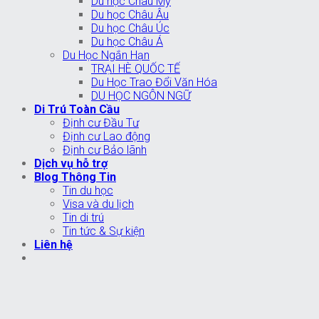
Du học Châu Mỹ
Du học Châu Âu
Du học Châu Úc
Du học Châu Á
Du Học Ngắn Hạn
TRẠI HÈ QUỐC TẾ
Du Học Trao Đổi Văn Hóa
DU HỌC NGÔN NGỮ
Di Trú Toàn Cầu
Định cư Đầu Tư
Định cư Lao động
Định cư Bảo lãnh
Dịch vụ hỗ trợ
Blog Thông Tin
Tin du học
Visa và du lịch
Tin di trú
Tin tức & Sự kiện
Liên hệ