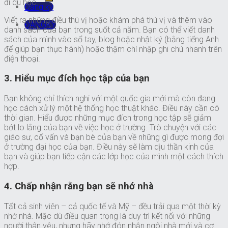
đi du học.
Đăng ký
Viết ra những điều thú vị hoặc khám phá thú vị và thêm vào
ĐĂNGKÝ
danh sách của bạn trong suốt cả năm. Bạn có thể viết danh
sách của mình vào sổ tay, blog hoặc nhật ký (bằng tiếng Anh
để giúp bạn thực hành) hoặc thậm chí nhập ghi chú nhanh trên
điện thoại.
3. Hiểu mục đích học tập của bạn
Bạn không chỉ thích nghi với một quốc gia mới mà còn đang
học cách xử lý một hệ thống học thuật khác. Điều này cần có
thời gian. Hiểu được những mục đích trong học tập sẽ giảm
bớt lo lắng của bạn về việc học ở trường. Trò chuyện với các
giáo sư, cố vấn và bạn bè của bạn về những gì được mong đợi
ở trường đại học của bạn. Điều này sẽ làm dịu thần kinh của
bạn và giúp bạn tiếp cận các lớp học của mình một cách thích
hợp.
4. Chấp nhận rằng bạn sẽ nhớ nhà
Tất cả sinh viên – cả quốc tế và Mỹ – đều trải qua một thời kỳ
nhớ nhà. Mặc dù điều quan trọng là duy trì kết nối với những
người thân yêu, nhưng hãy nhớ đón nhận ngôi nhà mới và cơ