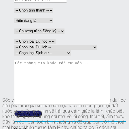
Sốc văn hóa là một hiện tượng tâm sinh lý mà phần lớn du học
sinh phải trải qua khi bắt đầu học tập sinh sống tại một đất
nước xa lạ. Du học sinh sẽ trải qua cảm giác lạ lẫm, khác biệt,
khó thích nghi với những cái mới về lối sống, thời tiết, ẩm thực,..
Đây là việc hoàn toàn bình thường và để giúp bạn có thể thoải
mái hơn với hiện tượng tâm lý này, chúng ta có 5 cách sau.