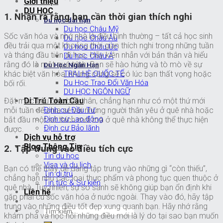
Giới thiệu
DU HỌC
1. Nhận ra rằng bạn cần thời gian thích nghi
Du học dài hạn
Du học Châu Mỹ
Sốc văn hóa và nhớ nhà là điều bình thường – tất cả học sinh
Du học Châu Âu
đều trải qua một khoảng thời gian thích nghi trong những tuần
Du học Châu Úc
và tháng đầu tiên đi học. Hãy kiên nhẫn với bản thân và hiểu
Du học Châu Á
rằng đó là một quá trình. Bạn sẽ hào hứng và tò mò về sự
Du Học Ngắn Hạn
TRẠI HÈ QUỐC TẾ
khác biệt văn hóa, nhưng cũng sẽ có lúc bạn thất vọng hoặc
Du Học Trao Đổi Văn Hóa
bối rối.
DU HỌC NGÔN NGỮ
Di Trú Toàn Cầu
Đặt mục tiêu cho bản thân, chẳng hạn như có một thứ mới
Định cư Đầu Tư
mỗi tuần để chia sẻ với những người thân yêu ở quê nhà hoặc
Định cư Lao động
bắt đầu một sở thích mới mà ở quê nhà không thể thực hiện
Định cư Bảo lãnh
được.
Dịch vụ hỗ trợ
Blog Thông Tin
2. Tập trung vào điều tích cực
Tin du học
Visa và du lịch
Bạn có thể thấy dễ dàng tập trung vào những gì “còn thiếu”,
Tin di trú
chẳng hạn như các loại thực phẩm và phong tục quen thuộc ở
Tin tức & Sự kiện
quê nhà. Tuy nhiên, sự so sánh sẽ không giúp bạn ổn định khi
Liên hệ
gặp phải cú sốc văn hóa ở nước ngoài. Thay vào đó, hãy tập
trung vào những điều tốt đẹp xung quanh bạn. Hãy nhớ rằng
khám phá và học hỏi những điều mới là lý do tại sao bạn muốn