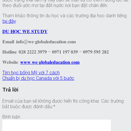
theo đuổi ước mơ tại đất nước nơi bạn đặt chân đến.
Tham khảo thông tin du học và các trường đại học danh tiếng
tại đây
.
𝐃𝐔 𝐇𝐎̣𝐂 𝐖𝐄 𝐒𝐓𝐔𝐃𝐘
𝐄𝐦𝐚𝐢𝐥: 𝐢𝐧𝐟𝐨@𝐰𝐞-𝐠𝐥𝐨𝐛𝐚𝐥𝐞𝐝𝐮𝐜𝐚𝐭𝐢𝐨𝐧.𝐜𝐨𝐦
𝐇𝐨𝐭𝐥𝐢𝐧𝐞: 𝟎𝟐𝟖 𝟐𝟐𝟐𝟐 𝟑𝟗𝟕𝟗 – 𝟎𝟗𝟕𝟏 𝟏𝟗𝟕 𝟎𝟑𝟗 – 𝟎𝟗𝟕𝟗 𝟓𝟗𝟓 𝟐𝟖𝟐
𝐖𝐞𝐛𝐬𝐢𝐭𝐞:
𝐰𝐰𝐰.𝐰𝐞-𝐠𝐥𝐨𝐛𝐚𝐥𝐞𝐝𝐮𝐜𝐚𝐭𝐢𝐨𝐧.𝐜𝐨𝐦
Tìm học bổng Mỹ với 7 cách
Chuẩn bị du học Canada với 5 bước
Trả lời
Email của bạn sẽ không được hiển thị công khai.
Các trường
bắt buộc được đánh dấu
*
Bình luận