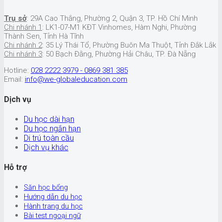
Trụ sở
: 29A Cao Thắng, Phường 2, Quận 3, TP. Hồ Chí Minh
Chi nhánh 1
: LK1-07-M1 KĐT Vinhomes, Hàm Nghi, Phường
Thành Sen, Tỉnh Hà Tĩnh
Chi nhánh 2
: 35 Lý Thái Tổ, Phường Buôn Ma Thuột, Tỉnh Đắk Lắk
Chi nhánh 3
: 50 Bạch Đằng, Phường Hải Châu, TP. Đà Nẵng
Hotline:
028 2222 3979 - 0869 381 385
Email:
info@we-globaleducation.com
Dịch vụ
Du học dài hạn
Du học ngắn hạn
Di trú toàn cầu
Dịch vụ khác
Hỗ trợ
Săn học bổng
Hướng dẫn du học
Hành trang du học
Bài test ngoại ngữ