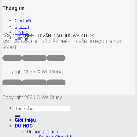
Thông tin
Giới thiệu
Dịch vụ
Tin tức
CÔNG TY TNHH TƯ VẤN GIÁO DỤC WE STUDY
Liên hệ
MST: 0316337666 |
SỐ GIẤY PHÉP TƯ VẤN DU HỌC: 596/QĐ-
SGDĐT
Quy định
Điều khoản
Bảo mật
Copyright 2026 © We Global
Quy định
Điều khoản
Bảo mật
Copyright 2026 © We Study
Giới thiệu
DU HỌC
Du học dài hạn