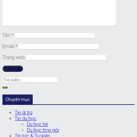
Tên
*
Email
*
Trang web
Chuyên mục
Tin di trú
Tin du học
Du học hè
Du học trọn gói
Tin tức & Sự kiện