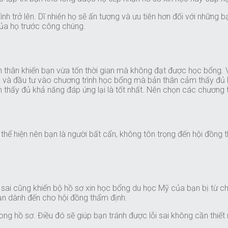
h trở lên. Dĩ nhiên họ sẽ ấn tượng và ưu tiên hơn đối với những b
của họ trước công chúng.
 thân khiến bạn vừa tốn thời gian mà không đạt được học bổng. Vì
a và đầu tư vào chương trình học bổng mà bản thân cảm thấy đủ khả
thấy đủ khả năng đáp ứng lại là tốt nhất. Nên chọn các chương 
ẽ thể hiện nên bạn là người bất cẩn, không tôn trọng đến hội đồng 
ết sai cũng khiến bộ hồ sơ xin học bổng du học Mỹ của bạn bị từ c
bạn dành đến cho hội đồng thẩm định.
trong hồ sơ. Điều đó sẽ giúp bạn tránh được lỗi sai không cần thiế