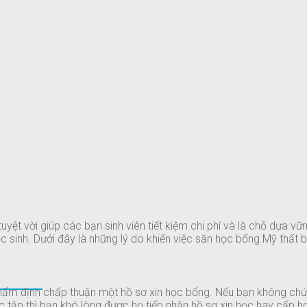
t vời giúp các bạn sinh viên tiết kiệm chi phí và là chỗ dựa vữn
c sinh. Dưới đây là những lý do khiến việc săn học bổng Mỹ thất b
thẩm định chấp thuận một hồ sơ xin học bổng. Nếu bạn không chứn
ọc tập thì bạn khó lòng được họ tiếp nhận hồ sơ xin học hay cấp 