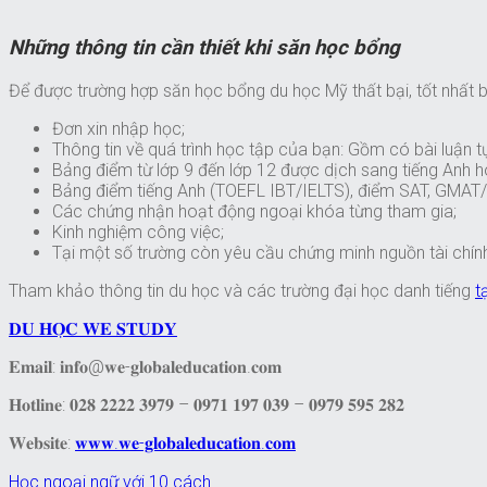
Những thông tin cần thiết khi săn học bổng
Để được trường hợp săn học bổng du học Mỹ thất bại, tốt nhất b
Đơn xin nhập học;
Thông tin về quá trình học tập của bạn: Gồm có bài luận tự vi
Bảng điểm từ lớp 9 đến lớp 12 được dịch sang tiếng Anh
Bảng điểm tiếng Anh (TOEFL IBT/IELTS), điểm SAT, GMAT
Các chứng nhận hoạt động ngoại khóa từng tham gia;
Kinh nghiệm công việc;
Tại một số trường còn yêu cầu chứng minh nguồn tài chính 
Tham khảo thông tin du học và các trường đại học danh tiếng
t
𝐃𝐔 𝐇𝐎̣𝐂 𝐖𝐄 𝐒𝐓𝐔𝐃𝐘
𝐄𝐦𝐚𝐢𝐥: 𝐢𝐧𝐟𝐨@𝐰𝐞-𝐠𝐥𝐨𝐛𝐚𝐥𝐞𝐝𝐮𝐜𝐚𝐭𝐢𝐨𝐧.𝐜𝐨𝐦
𝐇𝐨𝐭𝐥𝐢𝐧𝐞: 𝟎𝟐𝟖 𝟐𝟐𝟐𝟐 𝟑𝟗𝟕𝟗 – 𝟎𝟗𝟕𝟏 𝟏𝟗𝟕 𝟎𝟑𝟗 – 𝟎𝟗𝟕𝟗 𝟓𝟗𝟓 𝟐𝟖𝟐
𝐖𝐞𝐛𝐬𝐢𝐭𝐞:
𝐰𝐰𝐰.𝐰𝐞-𝐠𝐥𝐨𝐛𝐚𝐥𝐞𝐝𝐮𝐜𝐚𝐭𝐢𝐨𝐧.𝐜𝐨𝐦
Học ngoại ngữ với 10 cách