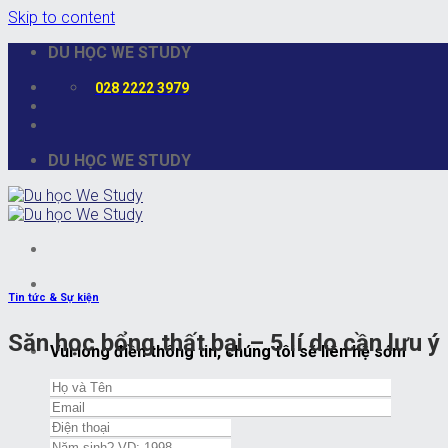
Skip to content
DU HỌC WE STUDY
028 2222 3979
DU HỌC WE STUDY
Tin tức & Sự kiện
Săn học bổng thất bại – 5 lí do cần lưu ý
Vui lòng điền thông tin, chúng tôi sẽ liên hệ sớm