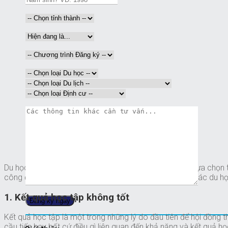
Du học Mỹ bằng học bổng toàn phần hay một phần là lựa chọn tuyệ
công đòi hỏi không ít những trở ngại và sự đầu tư của các du họ
1. Kết quả học tập không tốt
Kết quả học tập là một trong những lý do đầu tiên để hội đồng 
cầu tiến hay bất cứ điều gì liên quan đến khả năng và kết quả h