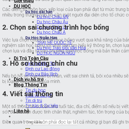
Giới thiệu
DU HỌC
Các điểm số môn học, xếp loại của bạn phải đạt từ mức trung bìn
Du học dài hạn
nhiều trong trường hợp họ cần một người đại diện cho tổ chức 
Du học Châu Mỹ
Du học Châu Âu
2. Chọn sai chương trình học bổng
Du học Châu Úc
Du học Châu Á
Du Học Ngắn Hạn
Việc lựa chọn chương trình học bổng vượt qua khả năng của bản
TRẠI HÈ QUỐC TẾ
nghiệm săn học bổng tốt nhất nên tìm hiểu kỹ thông tin, chọn lự
Du Học Trao Đổi Văn Hóa
chọn lựa và đầu tư vào chương trình học bổng mà bản thân cảm 
DU HỌC NGÔN NGỮ
Di Trú Toàn Cầu
3. Hồ sơ không chỉn chu
Định cư Đầu Tư
Định cư Lao động
Định cư Bảo lãnh
Nếu bộ hồ sơ của bạn bị nhăn, viết sai chính tả, bôi xóa nhiều s
Dịch vụ hỗ trợ
bị loại vì tác phong của mình.
Blog Thông Tin
Tin du học
4. Viết sai thông tin
Visa và du lịch
Tin di trú
Tin tức & Sự kiện
Một số thông tin cơ bản như tuổi tác, địa chỉ, điểm số nếu bị vi
Liên hệ
sót để thể hiện được tính chân thật, nghiêm túc, tôn trọng của 
Điều quan trọng là luôn phải đọc lại tất cả những gì bạn đã ghi 