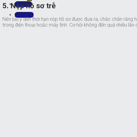
Đăng ký
5. Nộp hồ sơ trễ
ĐĂNGKÝ
Nên lưu ý đến thời hạn nộp hồ sơ được đưa ra, chắc chắn rằng 
trong điện thoại hoặc máy tính. Cơ hội không đến quá nhiều lần 