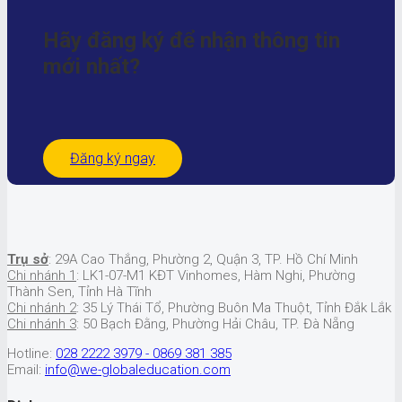
Hãy đăng ký để nhận
thông tin
mới nhất?
Đăng ký ngay
Trụ sở
: 29A Cao Thắng, Phường 2, Quận 3, TP. Hồ Chí Minh
Chi nhánh 1
: LK1-07-M1 KĐT Vinhomes, Hàm Nghi, Phường
Thành Sen, Tỉnh Hà Tĩnh
Chi nhánh 2
: 35 Lý Thái Tổ, Phường Buôn Ma Thuột, Tỉnh Đắk Lắk
Chi nhánh 3
: 50 Bạch Đằng, Phường Hải Châu, TP. Đà Nẵng
Hotline:
028 2222 3979 - 0869 381 385
Email:
info@we-globaleducation.com