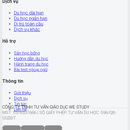
Dịch vụ
Du học dài hạn
Du học ngắn hạn
Di trú toàn cầu
Dịch vụ khác
Hỗ trợ
Săn học bổng
Hướng dẫn du học
Hành trang du học
Bài test ngoại ngữ
Thông tin
Giới thiệu
Dịch vụ
Tin tức
CÔNG TY TNHH TƯ VẤN GIÁO DỤC WE STUDY
Liên hệ
MST: 0316337666 |
SỐ GIẤY PHÉP TƯ VẤN DU HỌC: 596/QĐ-
SGDĐT
Quy định
Điều khoản
Bảo mật