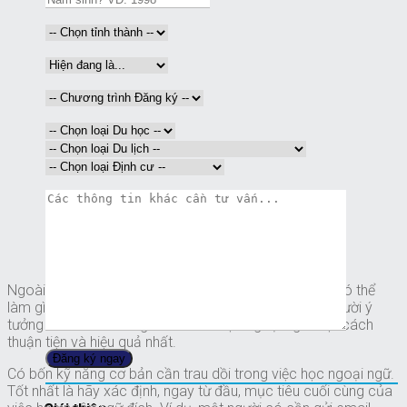
Ngoài việc giảng dạy ngoại ngữ chính thức, người ta có thể
làm gì khác để học một ngôn ngữ mới? Dưới đây là mười ý
tưởng dành cho những ai mơ ước học ngoại ngữ một cách
thuận tiện và hiệu quả nhất.
Có bốn kỹ năng cơ bản cần trau dồi trong việc học ngoại ngữ.
Tốt nhất là hãy xác định, ngay từ đầu, mục tiêu cuối cùng của