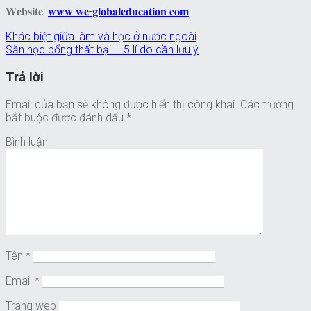
𝐖𝐞𝐛𝐬𝐢𝐭𝐞:
𝐰𝐰𝐰.𝐰𝐞-𝐠𝐥𝐨𝐛𝐚𝐥𝐞𝐝𝐮𝐜𝐚𝐭𝐢𝐨𝐧.𝐜𝐨𝐦
Khác biệt giữa làm và học ở nước ngoài
Săn học bổng thất bại – 5 lí do cần lưu ý
Trả lời
Email của bạn sẽ không được hiển thị công khai.
Các trường
bắt buộc được đánh dấu
*
Bình luận
Tên
*
Email
*
Trang web