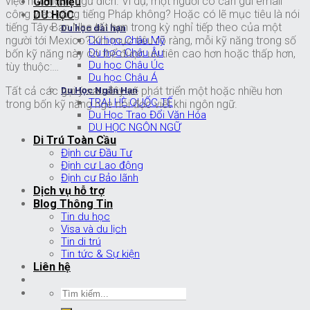
việc học ngôn ngữ đích. Ví dụ, một người có cần gửi email
Giới thiệu
công việc bằng tiếng Pháp không? Hoặc có lẽ mục tiêu là nói
DU HỌC
tiếng Tây Ban Nha tốt hơn trong kỳ nghỉ tiếp theo của một
Du học dài hạn
người tới Mexico? Khi mục tiêu rõ ràng, mỗi kỹ năng trong số
Du học Châu Mỹ
Du học Châu Âu
bốn kỹ năng này có thể được ưu tiên cao hơn hoặc thấp hơn,
Du học Châu Úc
tùy thuộc:…
Du học Châu Á
Tất cả các gợi ý sau đây sẽ phát triển một hoặc nhiều hơn
Du Học Ngắn Hạn
TRẠI HÈ QUỐC TẾ
trong bốn kỹ năng nge nói đọc viết khi ngôn ngữ.
Du Học Trao Đổi Văn Hóa
DU HỌC NGÔN NGỮ
Di Trú Toàn Cầu
Định cư Đầu Tư
Định cư Lao động
Định cư Bảo lãnh
Dịch vụ hỗ trợ
Blog Thông Tin
Tin du học
Visa và du lịch
Tin di trú
Tin tức & Sự kiện
Liên hệ