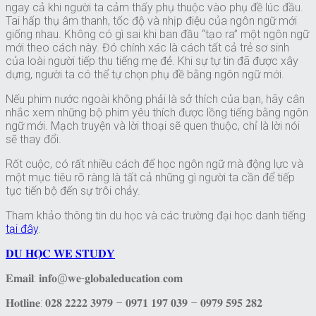
ngay cả khi người ta cảm thấy phụ thuộc vào phụ đề lúc đầu.
Tai hấp thụ âm thanh, tốc độ và nhịp điệu của ngôn ngữ mới
giống nhau. Không có gì sai khi ban đầu “tạo ra” một ngôn ngữ
mới theo cách này. Đó chính xác là cách tất cả trẻ sơ sinh
của loài người tiếp thu tiếng mẹ đẻ. Khi sự tự tin đã được xây
dựng, người ta có thể tự chọn phụ đề bằng ngôn ngữ mới.
Nếu phim nước ngoài không phải là sở thích của bạn, hãy cân
nhắc xem những bộ phim yêu thích được lồng tiếng bằng ngôn
ngữ mới. Mạch truyện và lời thoại sẽ quen thuộc, chỉ là lời nói
sẽ thay đổi.
Rốt cuộc, có rất nhiều cách để học ngôn ngữ mà động lực và
một mục tiêu rõ ràng là tất cả những gì người ta cần để tiếp
tục tiến bộ đến sự trôi chảy.
Tham khảo thông tin du học và các trường đại học danh tiếng
tại đây
.
𝐃𝐔 𝐇𝐎̣𝐂 𝐖𝐄 𝐒𝐓𝐔𝐃𝐘
𝐄𝐦𝐚𝐢𝐥: 𝐢𝐧𝐟𝐨@𝐰𝐞-𝐠𝐥𝐨𝐛𝐚𝐥𝐞𝐝𝐮𝐜𝐚𝐭𝐢𝐨𝐧.𝐜𝐨𝐦
𝐇𝐨𝐭𝐥𝐢𝐧𝐞: 𝟎𝟐𝟖 𝟐𝟐𝟐𝟐 𝟑𝟗𝟕𝟗 – 𝟎𝟗𝟕𝟏 𝟏𝟗𝟕 𝟎𝟑𝟗 – 𝟎𝟗𝟕𝟗 𝟓𝟗𝟓 𝟐𝟖𝟐