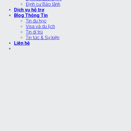
Định cư Bảo lãnh
Dịch vụ hỗ trợ
Blog Thông Tin
Tin du học
Visa và du lịch
Tin di trú
Tin tức & Sự kiện
Liên hệ