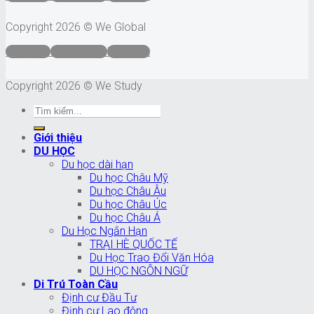
Copyright 2026 © We Global
Quy định
Điều khoản
Bảo mật
Copyright 2026 © We Study
Giới thiệu
DU HỌC
Du học dài hạn
Du học Châu Mỹ
Du học Châu Âu
Du học Châu Úc
Du học Châu Á
Du Học Ngắn Hạn
TRẠI HÈ QUỐC TẾ
Du Học Trao Đổi Văn Hóa
DU HỌC NGÔN NGỮ
Di Trú Toàn Cầu
Định cư Đầu Tư
Định cư Lao động