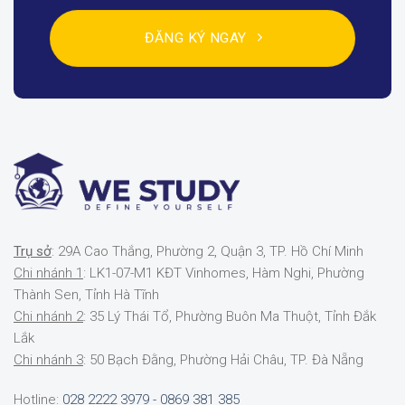
ĐĂNG KÝ NGAY
Trụ sở
: 29A Cao Thắng, Phường 2, Quận 3, TP. Hồ Chí Minh
Chi nhánh 1
: LK1-07-M1 KĐT Vinhomes, Hàm Nghi, Phường
Thành Sen, Tỉnh Hà Tĩnh
Chi nhánh 2
: 35 Lý Thái Tổ, Phường Buôn Ma Thuột, Tỉnh Đắk
Lắk
Chi nhánh 3
: 50 Bạch Đằng, Phường Hải Châu, TP. Đà Nẵng
Hotline:
028 2222 3979 - 0869 381 385