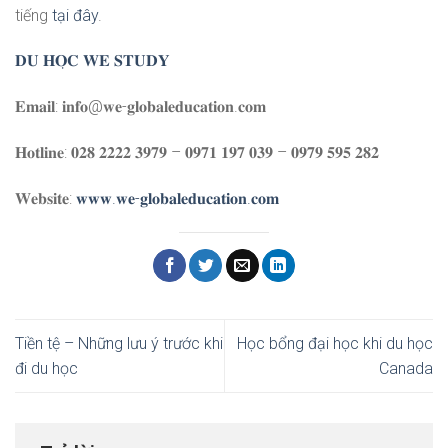
tiếng
tại đây
.
𝐃𝐔 𝐇𝐎̣𝐂 𝐖𝐄 𝐒𝐓𝐔𝐃𝐘
𝐄𝐦𝐚𝐢𝐥: 𝐢𝐧𝐟𝐨@𝐰𝐞-𝐠𝐥𝐨𝐛𝐚𝐥𝐞𝐝𝐮𝐜𝐚𝐭𝐢𝐨𝐧.𝐜𝐨𝐦
𝐇𝐨𝐭𝐥𝐢𝐧𝐞: 𝟎𝟐𝟖 𝟐𝟐𝟐𝟐 𝟑𝟗𝟕𝟗 – 𝟎𝟗𝟕𝟏 𝟏𝟗𝟕 𝟎𝟑𝟗 – 𝟎𝟗𝟕𝟗 𝟓𝟗𝟓 𝟐𝟖𝟐
𝐖𝐞𝐛𝐬𝐢𝐭𝐞:
𝐰𝐰𝐰.𝐰𝐞-𝐠𝐥𝐨𝐛𝐚𝐥𝐞𝐝𝐮𝐜𝐚𝐭𝐢𝐨𝐧.𝐜𝐨𝐦
Tiền tệ – Những lưu ý trước khi
Học bổng đại học khi du học
đi du học
Canada