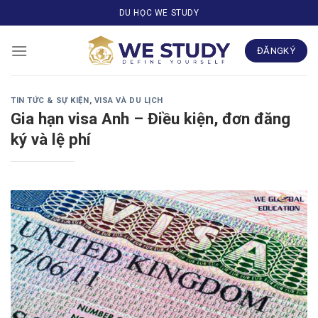
Skip
DU HỌC WE STUDY
to
content
ĐĂNGKÝ
TIN TỨC & SỰ KIỆN
,
VISA VÀ DU LỊCH
Gia hạn visa Anh – Điều kiện, đơn đăng
ký và lệ phí