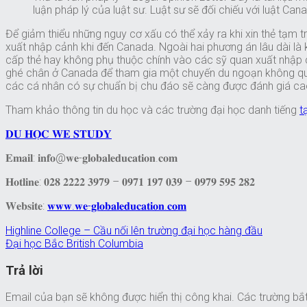
luận pháp lý của luật sư. Luật sư sẽ đối chiếu với luật C
Để giảm thiểu những nguy cơ xấu có thể xảy ra khi xin thẻ tạm t
xuất nhập cảnh khi đến Canada. Ngoài hai phương án lâu dài là k
cấp thẻ hay không phụ thuộc chính vào các sỹ quan xuất nhập cảnh
ghé chân ở Canada để tham gia một chuyến du ngoạn không quan 
các cá nhân có sự chuẩn bị chu đáo sẽ càng được đánh giá cao
Tham khảo thông tin du học và các trường đại học danh tiếng
t
𝐃𝐔 𝐇𝐎̣𝐂 𝐖𝐄 𝐒𝐓𝐔𝐃𝐘
𝐄𝐦𝐚𝐢𝐥: 𝐢𝐧𝐟𝐨@𝐰𝐞-𝐠𝐥𝐨𝐛𝐚𝐥𝐞𝐝𝐮𝐜𝐚𝐭𝐢𝐨𝐧.𝐜𝐨𝐦
𝐇𝐨𝐭𝐥𝐢𝐧𝐞: 𝟎𝟐𝟖 𝟐𝟐𝟐𝟐 𝟑𝟗𝟕𝟗 – 𝟎𝟗𝟕𝟏 𝟏𝟗𝟕 𝟎𝟑𝟗 – 𝟎𝟗𝟕𝟗 𝟓𝟗𝟓 𝟐𝟖𝟐
𝐖𝐞𝐛𝐬𝐢𝐭𝐞:
𝐰𝐰𝐰.𝐰𝐞-𝐠𝐥𝐨𝐛𝐚𝐥𝐞𝐝𝐮𝐜𝐚𝐭𝐢𝐨𝐧.𝐜𝐨𝐦
Highline College – Cầu nối lên trường đại học hàng đầu
Đại học Bắc British Columbia
Trả lời
Email của bạn sẽ không được hiển thị công khai.
Các trường bắ