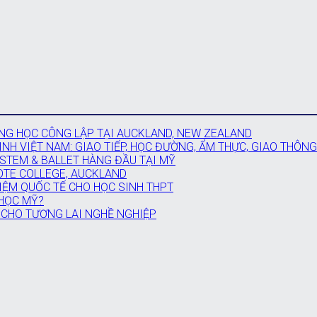
G HỌC CÔNG LẬP TẠI AUCKLAND, NEW ZEALAND
NH VIỆT NAM: GIAO TIẾP, HỌC ĐƯỜNG, ẨM THỰC, GIAO THÔNG
 STEM & BALLET HÀNG ĐẦU TẠI MỸ
OTE COLLEGE, AUCKLAND
IỆM QUỐC TẾ CHO HỌC SINH THPT
 HỌC MỸ?
 CHO TƯƠNG LAI NGHỀ NGHIỆP