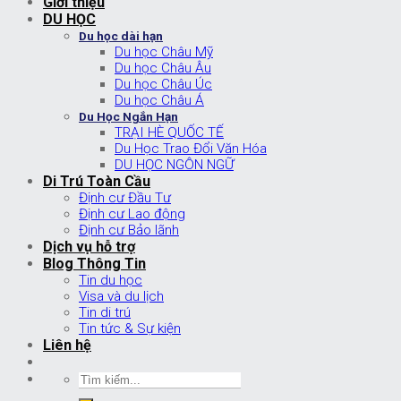
Giới thiệu
DU HỌC
Du học dài hạn
Du học Châu Mỹ
Du học Châu Âu
Du học Châu Úc
Du học Châu Á
Du Học Ngắn Hạn
TRẠI HÈ QUỐC TẾ
Du Học Trao Đổi Văn Hóa
DU HỌC NGÔN NGỮ
Di Trú Toàn Cầu
Định cư Đầu Tư
Định cư Lao động
Định cư Bảo lãnh
Dịch vụ hỗ trợ
Blog Thông Tin
Tin du học
Visa và du lịch
Tin di trú
Tin tức & Sự kiện
Liên hệ