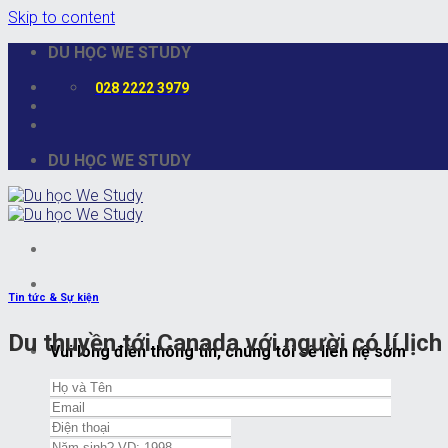
Skip to content
DU HỌC WE STUDY
028 2222 3979
DU HỌC WE STUDY
Tin tức & Sự kiện
Du thuyền tới Canada với người có lí lịch
Vui lòng điền thông tin, chúng tôi sẽ liên hệ sớm