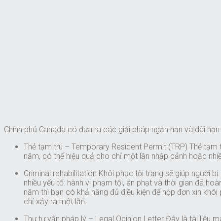
Chính phủ Canada có đưa ra các giải pháp ngắn hạn và dài hạn 
Thẻ tạm trú – Temporary Resident Permit (TRP) Thẻ tạm trú
năm, có thể hiệu quả cho chỉ một lần nhập cảnh hoặc nhi
Criminal rehabilitation Khôi phục tội trạng sẽ giúp người
nhiều yếu tố: hành vi phạm tội, án phạt và thời gian đã h
năm thì bạn có khả năng đủ điều kiện để nộp đơn xin khôi 
chỉ xảy ra một lần.
Thư tư vấn pháp lý – Legal Opinion Letter Đây là tài liệu