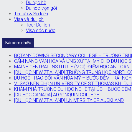
Du học hè
Du học trọn gói
Tin tức & Sự kiện
Visa và du lịch
Tour Du lịch
Visa các nước
Bài xem nhiều
BOTANY DOWNS SECONDARY COLLEGE – TRƯỜNG TRUN
CẨM NANG VĂN HÓA VÀ ỨNG XỬ TẠI MỸ CHO DU HỌC SI
MAINE CENTRAL INSTITUTE (MCI): ĐIỂM HỌC AN TOÀN,
[DU HỌC NEW ZEALAND] TRƯỜNG TRUNG HỌC NORTHC
DU HỌC TRAO ĐỔI VĂN HÓA MỸ – BƯỚC ĐỆM TRẢI NGH
VÌ SAO NÊN CHỌN UNIVERSITY OF ST. THOMAS KHI DU
KHÁM PHÁ TRƯỜNG DU HỌC NGHỀ TẠI ÚC – BƯỚC ĐỆM
[DU HỌC CANADA] ALGONQUIN COLLEGE
[DU HỌC NEW ZEALAND] UNIVERSITY OF AUCKLAND