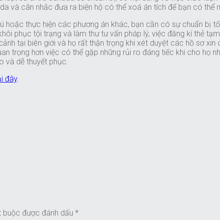
anada và cân nhắc đưa ra biện hộ có thể xoá án tích để bạn có th
rú hoặc thực hiện các phương án khác, bạn cần có sự chuẩn bị tốt 
hôi phục tội trạng và làm thư tư vấn pháp lý, việc đăng kí thẻ t
 tại biên giới và họ rất thận trọng khi xét duyệt các hồ sơ xin c
trọng hơn việc có thể gặp những rủi ro đáng tiếc khi cho họ nh
 và dễ thuyết phục.
ại đây
.
t buộc được đánh dấu
*