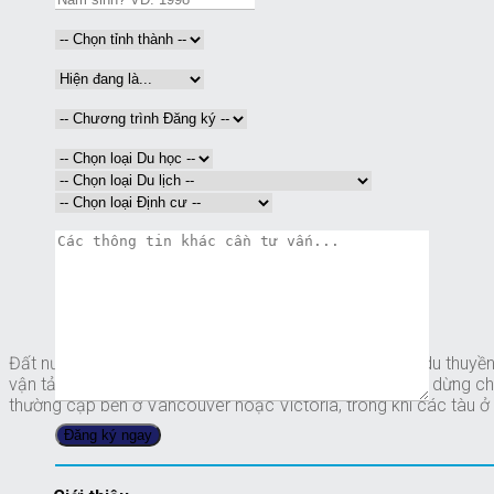
Đất nước lá phong sẽ sớm mở cửa đón hành khách đi du thuyề
vận tải của Canada, kể từ 01/11/2021. Canada là điểm dừng chân h
thường cập bến ở Vancouver hoặc Victoria, trong khi các tàu ở