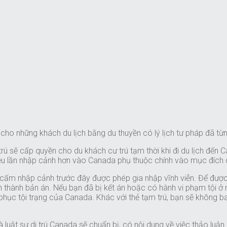
cho những khách du lịch bằng du thuyền có lý lịch tư pháp đã t
 sẽ cấp quyền cho du khách cư trú tạm thời khi đi du lịch đến C
ều lần nhập cảnh hơn vào Canada phụ thuộc chính vào mục đích c
 bị cấm nhập cảnh trước đây được phép gia nhập vĩnh viễn. Để được
oàn thành bản án. Nếu bạn đã bị kết án hoặc có hành vi phạm tội 
phục tội trạng của Canada. Khác với thẻ tạm trú, bạn sẽ không ba
 mà luật sư di trú Canada sẽ chuẩn bị, có nội dung về việc thảo l