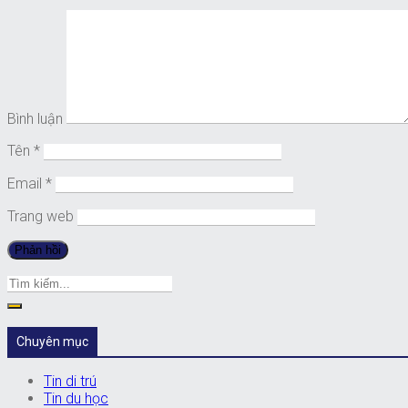
Bình luận
Tên
*
Email
*
Trang web
Chuyên mục
Tin di trú
Tin du học