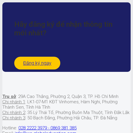
Hãy đăng ký để nhận
thông tin
mới nhất?
Đăng ký ngay
Trụ sở
: 29A Cao Thắng, Phường 2, Quận 3, TP. Hồ Chí Minh
Chi nhánh 1
: LK1-07-M1 KĐT Vinhomes, Hàm Nghi, Phường
Thành Sen, Tỉnh Hà Tĩnh
Chi nhánh 2
: 35 Lý Thái Tổ, Phường Buôn Ma Thuột, Tỉnh Đắk Lắk
Chi nhánh 3
: 50 Bạch Đằng, Phường Hải Châu, TP. Đà Nẵng
Hotline:
028 2222 3979 - 0869 381 385