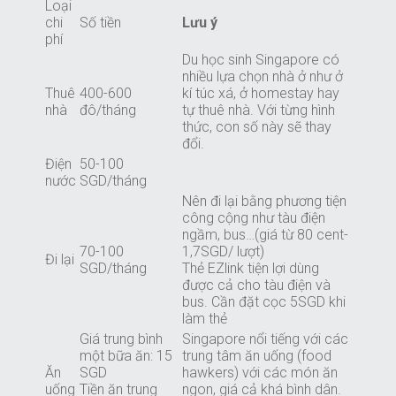
Loại
chi
Số tiền
Lưu ý
phí
Du học sinh Singapore có
nhiều lựa chọn nhà ở như ở
Thuê
400-600
kí túc xá, ở homestay hay
nhà
đô/tháng
tự thuê nhà. Với từng hình
thức, con số này sẽ thay
đổi.
Điện
50-100
nước
SGD/tháng
Nên đi lại bằng phương tiện
công cộng như tàu điện
ngầm, bus…(giá từ 80 cent-
70-100
1,7SGD/ lượt)
Đi lại
SGD/tháng
Thẻ EZlink tiện lợi dùng
được cả cho tàu điện và
bus. Cần đặt cọc 5SGD khi
làm thẻ
Giá trung bình
Singapore nổi tiếng với các
một bữa ăn: 15
trung tâm ăn uống (food
Ăn
SGD
hawkers) với các món ăn
uống
Tiền ăn trung
ngon, giá cả khá bình dân.