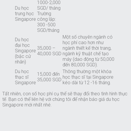
1000-2,000
Du học
SGD/ tháng
trung học
Trường
Singapore
công lập:
300 -500
SGD/tháng
Một số chuyên ngành có
Du học
học phí cao hơn như
đại học
35,000 –
ngành thiết kế thời trang,
Singapore
40,000 SGD
ngành kỹ thuật chế tạo
(bậc cử
máy (dao động từ 50,000
nhân)
đến 80,000 SGD).
Du học
Thông thường một khóa
15,000 đến
thạc sĩ
học thạc sĩ tại Singapore
35,000 SGD
Singapore
kéo dài từ 12 -16 tháng.
Tất nhiên, con số học phí cụ thể sẽ thay đổi theo tình hình thực
tế. Bạn có thể liên hệ với chúng tôi để nhận báo giá du học
Singapore mới nhất nhé.