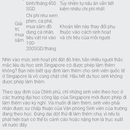
bình/tháng:450
Tuy nhiên tự nấu ăn vẫn tiết
SGD
kiệm nhiều chi phí nhất.
Chi phí như xem
phim, cà phê,
Giải
mua sắm đồ
Khoản tiền này thay đổi phụ
trí,
dùng cá nhân,
thuộc vào cách sinh hoạt
mua
tiêu vặt rơi vào
và chi tiêu của mỗi người.
sắm
100-
200SGD/tháng
Nhìn vào mức sinh hoạt phí đắt đỏ trên, hẳn nhiều người thắc
mắc liệu du học sinh Singapore có được phép làm thêm
không? Bạn nên biết quy định làm thêm cho sinh viên quốc tế
ở Singapore là vô cùng chặt chẽ. Hầu hết du học sinh không
được phép làm thêm.
Theo quy định của Chính phủ, chỉ những sinh viên theo học ở
các trường đại học công lập của Singapore mới được phép đi
làm thêm vào kỳ nghỉ. Và muốn đi làm thêm, sinh viên phải
nhận được sự chấp thuận của Văn phòng Sinh viên của trường
đang theo học. Đừng dại dột thử đi làm thêm chui, vì nếu bị
phát hiện bạn có thể bị cảnh cáo hoặc nặng hơn là trục xuất
về nước đấy.