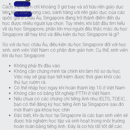
Đăng ký
Cách Việt Nam chỉ khoảng 3 giờ bay và sở hữu nền giáo dục
tiên tiến, chất lượng cao, sánh hàng với nền giáo dục của các
ĐĂNGKÝ
quốc gia ở Châu Âu, Singapore đang trở thành điểm đến du
học được nhiều người lựa chọn. Tuy nhiên, khi bắt đầu tìm hiểu
về du học Singapore, phần lớn mọi người đều thắc mắc du học
Singapore dễ hay khó và điều kiện du học Singapore là gì?
So với du học châu Âu, điều kiện du học Singapore đối với học
sinh, sinh viên Việt Nam có phần đơn giản hơn. Cụ thể, sinh viên
khi du học Singapore:
Không phải thi đầu vào
Không cần chứng minh tài chính khi làm hồ sơ du học.
Việc này sẽ giúp bạn tiết kiệm được thời gian khỏi các
thủ tục rườm rà.
Có thể nhập học ngay khi hoàn thành lớp 10 ở Việt Nam
Không cần có bằng tốt nghiệp PTTH ở Việt Nam
Nếu chưa có các chứng chỉ tiếng Anh như IELTS, TOEIC…
bạn có thể đăng ký học tiếng Anh tại Singapore sau đó
mới tham gia khóa học chín
Đặc biệt, khi du học tại Singapore là các bạn sinh viên sẽ
được trải nghiệm học tập và sinh hoạt trong môi trường
hoàn toàn bằng tiếng Anh. Đây là cơ hội rất tốt để các