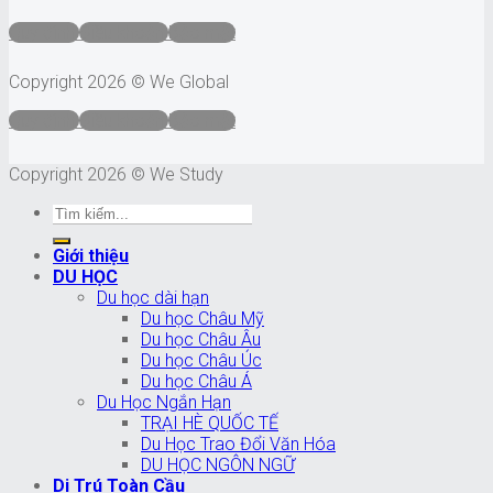
Quy định
Điều khoản
Bảo mật
Copyright 2026 © We Global
Quy định
Điều khoản
Bảo mật
Copyright 2026 © We Study
Giới thiệu
DU HỌC
Du học dài hạn
Du học Châu Mỹ
Du học Châu Âu
Du học Châu Úc
Du học Châu Á
Du Học Ngắn Hạn
TRẠI HÈ QUỐC TẾ
Du Học Trao Đổi Văn Hóa
DU HỌC NGÔN NGỮ
Di Trú Toàn Cầu