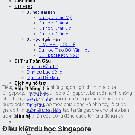
Giới thiệu
DU HỌC
Du học dài hạn
Du học Châu Mỹ
Du học Châu Âu
Du học Châu Úc
Du học Châu Á
Du Học Ngắn Hạn
TRẠI HÈ QUỐC TẾ
Du Học Trao Đổi Văn Hóa
DU HỌC NGÔN NGỮ
Di Trú Toàn Cầu
Định cư Đầu Tư
Định cư Lao động
Định cư Bảo lãnh
Dịch vụ hỗ trợ
Tiếng Anh là một trong những ngôn ngữ chính thức của
Blog Thông Tin
Singapore, nhưng khi du học ở Singapore, bạn sẽ nhanh chóng
Tin du học
phát hiện ra rằng nơi đây nói rất nhiều ngôn ngữ. Singapore
Visa và du lịch
được coi như điểm giao thoa phía đông và phía tây, là quốc
Tin di trú
gia có tính quốc tế cao. Học tập tại Singapore cho phép bạn
Tin tức & Sự kiện
trở thành một phần của cộng đồng quốc tế năng động này.
Liên hệ
Điều kiện du học Singapore