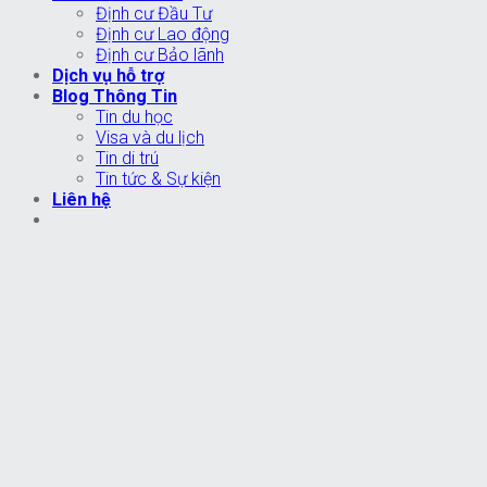
Định cư Đầu Tư
Định cư Lao động
Định cư Bảo lãnh
Dịch vụ hỗ trợ
Blog Thông Tin
Tin du học
Visa và du lịch
Tin di trú
Tin tức & Sự kiện
Liên hệ