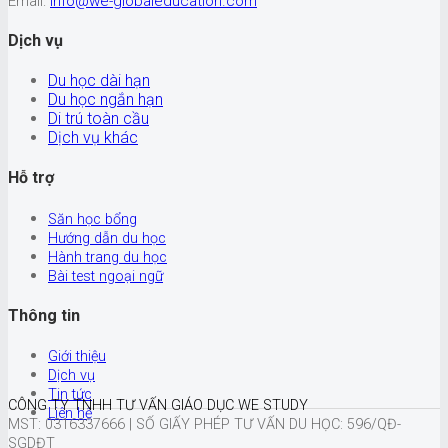
Email:
info@we-globaleducation.com
Dịch vụ
Du học dài hạn
Du học ngắn hạn
Di trú toàn cầu
Dịch vụ khác
Hỗ trợ
Săn học bổng
Hướng dẫn du học
Hành trang du học
Bài test ngoại ngữ
Thông tin
Giới thiệu
Dịch vụ
Tin tức
CÔNG TY TNHH TƯ VẤN GIÁO DỤC WE STUDY
Liên hệ
MST: 0316337666 |
SỐ GIẤY PHÉP TƯ VẤN DU HỌC: 596/QĐ-
SGDĐT