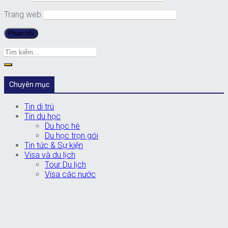
Trang web
Chuyên mục
Tin di trú
Tin du học
Du học hè
Du học trọn gói
Tin tức & Sự kiện
Visa và du lịch
Tour Du lịch
Visa các nước