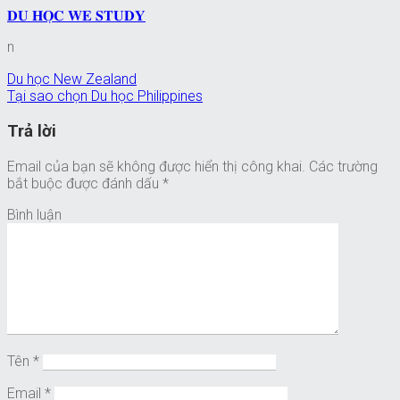
𝐃𝐔 𝐇𝐎̣𝐂 𝐖𝐄 𝐒𝐓𝐔𝐃𝐘
n
Du học New Zealand
Tại sao chọn Du học Philippines
Trả lời
Email của bạn sẽ không được hiển thị công khai.
Các trường
bắt buộc được đánh dấu
*
Bình luận
Tên
*
Email
*