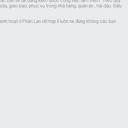
là các bạn sẽ dễ dàng kiếm được công việc làm thêm. Theo quy
sữa, giao báo, phục vụ trong nhà hàng, quán ăn , hái dâu. Điều
inh hoạt ở Phần Lan rất hợp lí luôn nè đúng không các bạn .