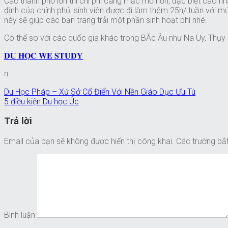
Các thành phố lớn thì chi phí càng mắc mỏ hơn, đặc biệt cao n
định của chính phủ: sinh viên được đi làm thêm 25h/ tuần với mứ
này sẽ giúp các bạn trang trải một phần sinh hoạt phí nhé.
Có thể so với các quốc gia khác trong BẮc Âu như Na Uy, Thụy Đ
𝐃𝐔 𝐇𝐎̣𝐂 𝐖𝐄 𝐒𝐓𝐔𝐃𝐘
n
Du Học Pháp – Xứ Sở Cổ Điển Với Nền Giáo Dục Ưu Tú
5 điều kiện Du học Úc
Trả lời
Email của bạn sẽ không được hiển thị công khai.
Các trường bắ
Bình luận