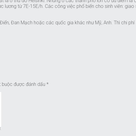
hất là ơ thủ đo Helsinki. Nhưng ở các thành phố lớn có ưu điểm 
c lương từ 7E-15E/h. Các công việc phổ biến cho sinh viên: giao 
iển, Đan Mạch hoặc các quốc gia khác như Mỹ, Anh. Thì chi phí s
t buộc được đánh dấu
*