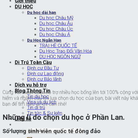
Giới thiệu
DU HỌC
Du học dài hạn
Du học Châu Mỹ
Du học Châu Âu
Du học Châu Úc
Du học Châu Á
Du Học Ngắn Hạn
TRẠI HÈ QUỐC TẾ
Du Học Trao Đổi Văn Hóa
DU HỌC NGÔN NGỮ
Di Trú Toàn Cầu
Định cư Đầu Tư
Định cư Lao động
Định cư Bảo lãnh
Dịch vụ hỗ trợ
Blog Thông Tin
Cùng với chính sách hỗ trợ nhiều học bổng lên tới 100% cộng với
Tin du học
hiểm và ngâm cứu khi lựa chọn du học của bạn, bài viết này kh
Visa và du lịch
bạn để tìm hiểu lại khi cần nhé!
Tin di trú
Tin tức & Sự kiện
Những lí do chọn du học ở Phần Lan.
Liên hệ
Số lượng sinh viên quốc tế đông đảo