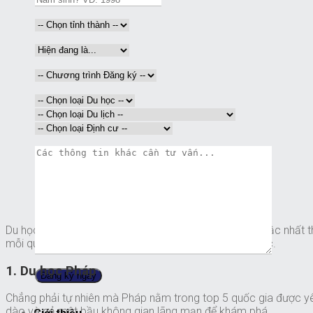
Du học Châu Âu, trải nghiệm nền giáo dục chất lượng bậc nhất th
mỗi quốc gia lại có những điểm mạnh riêng về giáo dục.
1. Du học Pháp
Chẳng phải tự nhiên mà Pháp nằm trong top 5 quốc gia được yêu
dào và cả một bầu không gian lãng mạn để khám phá.