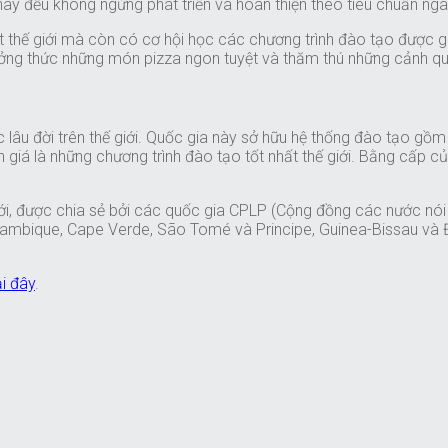
n nay đều không ngừng phát triển và hoàn thiện theo tiêu chuẩn n
hất thế giới mà còn có cơ hội học các chương trình đào tạo được 
ưởng thức những món pizza ngon tuyệt và thăm thú những cảnh qua
âu đời trên thế giới. Quốc gia này sở hữu hệ thống đào tạo gồm n
 giá là những chương trình đào tạo tốt nhất thế giới. Bằng cấp
iới, được chia sẻ bởi các quốc gia CPLP (Cộng đồng các nước nói
ozambique, Cape Verde, São Tomé và Principe, Guinea-Bissau và 
ại đây
.