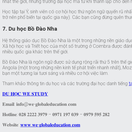
nhất thế giới, những trường đại học mà từ khi thành lập cho đế
Học tập tại Ý, sinh viên có cơ hội học thứ ngôn ngữ quyến rũ n
trở nên phổ biến tại quốc gia này). Các bạn cũng đừng quên th
7. Du học Bồ Đào Nha
Hệ thống giáo dục Bồ Đào Nha là một trong những nền giáo dục l
Xã hội học và Triết học của một số trường ở Coimbra được đánh
nhiều quốc gia khác trên thế giới.
Bồ Đào Nha là ngôn ngữ được sử dụng rộng rãi thứ 5 trên thế g
Angola (một trong những nền kinh tế phát triển nhanh nhất), M
bạn một tương lai tươi sáng và nhiều cơ hội việc làm.
Tham khảo thông tin du học và các trường đại học danh tiếng
t
𝐃𝐔 𝐇𝐎̣𝐂 𝐖𝐄 𝐒𝐓𝐔𝐃𝐘
𝐄𝐦𝐚𝐢𝐥: 𝐢𝐧𝐟𝐨@𝐰𝐞-𝐠𝐥𝐨𝐛𝐚𝐥𝐞𝐝𝐮𝐜𝐚𝐭𝐢𝐨𝐧.𝐜𝐨𝐦
𝐇𝐨𝐭𝐥𝐢𝐧𝐞: 𝟎𝟐𝟖 𝟐𝟐𝟐𝟐 𝟑𝟗𝟕𝟗 – 𝟎𝟗𝟕𝟏 𝟏𝟗𝟕 𝟎𝟑𝟗 – 𝟎𝟗𝟕𝟗 𝟓𝟗𝟓 𝟐𝟖𝟐
𝐖𝐞𝐛𝐬𝐢𝐭𝐞:
𝐰𝐰𝐰.𝐰𝐞-𝐠𝐥𝐨𝐛𝐚𝐥𝐞𝐝𝐮𝐜𝐚𝐭𝐢𝐨𝐧.𝐜𝐨𝐦