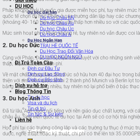
Giới thiệu
DU HỌC
Pháp không phải là quốc gia được miễn học phí, tuy nhiên mức họ
Du học dài hạn
quốc tế chọn du học Pháp ở các trường dân lập hay các chương 
Du học Châu Mỹ
(khoảng 40- 160 triệu đồng), vẫn thấp hơn nhiều so với các quố
Du học Châu Âu
Du học Châu Úc
Mức sinh hoạt phí ở Pháp không rẻ, tuy nhiên nó vẫn được coi
Du học Châu Á
Du Học Ngắn Hạn
2. Du học Đức
TRẠI HÈ QUỐC TẾ
Du Học Trao Đổi Văn Hóa
DU HỌC NGÔN NGỮ
Cùng với Pháp, Đức là một lựa chọn tuyệt vời cho những sinh v
Di Trú Toàn Cầu
thấp, thậm chí còn miễn phí.
Định cư Đầu Tư
Định cư Lao động
Về mặt chất lượng đào tạo, Đức sở hữu hơn 40 đại học trong b
Định cư Bảo lãnh
thiện với sinh viên quốc tế khi 2 thành phố Munich và Berlin lọt
Dịch vụ hỗ trợ
bằng tiếng Anh không nhiều, tuy nhiên nó lại phổ biến ở bậc thạc s
Blog Thông Tin
Tin du học
3. Du học Anh
Visa và du lịch
Tin di trú
Đã từ lâu, Anh Quốc nổi tiếng với nền giáo dục chất lượng, với
Tin tức & Sự kiện
châu Âu. Sinh viên quốc tế du học tại Anh sẽ có cơ hội trải nghiệ
Liên hệ
Học phí tại các trường công lâp và các trường tư thục ở mức 
dược, nghệ thuật hoặc kỹ thuật, chi phí có thể lên tới 35.00