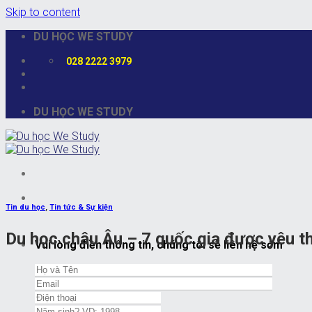
Skip to content
DU HỌC WE STUDY
028 2222 3979
DU HỌC WE STUDY
Tin du học
,
Tin tức & Sự kiện
Du học châu Âu – 7 quốc gia được yêu th
Vui lòng điền thông tin, chúng tôi sẽ liên hệ sớm