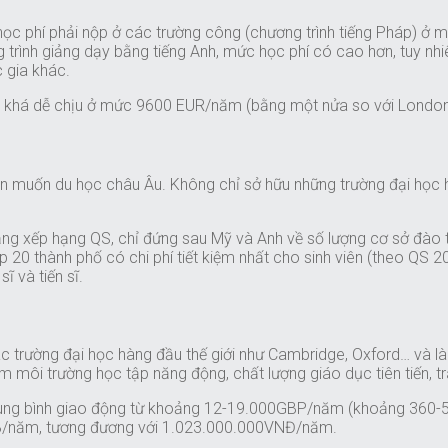
c phí phải nộp ở các trường công (chương trình tiếng Pháp) ở mức 
trình giảng dạy bằng tiếng Anh, mức học phí có cao hơn, tuy nh
c gia khác.
 là khá dễ chịu ở mức 9600 EUR/năm (bằng một nửa so với Londo
iên muốn du học châu Âu. Không chỉ sở hữu những trường đại học 
ảng xếp hạng QS, chỉ đứng sau Mỹ và Anh về số lượng cơ sở đào 
 top 20 thành phố có chi phí tiết kiệm nhất cho sinh viên (theo QS
ĩ và tiến sĩ.
 các trường đại học hàng đầu thế giới như Cambridge, Oxford… và
m môi trường học tập năng động, chất lượng giáo dục tiên tiến, tra
trung bình giao động từ khoảng 12-19.000GBP/năm (khoảng 360-56
0GPB/năm, tương đương với 1.023.000.000VNĐ/năm.