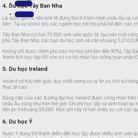
Đăng ký
4. Du học Tây Ban Nha
ĐĂNGKÝ
Là quốc gia có nền kinh tế đứng thứ 4 ở liên minh châu Âu và c
tâm. Tại xứ sở bò tót, các ngành học nổi trội phải kể đến: các chu
Tây Ban Nha có hơn 75.000 sinh viên quốc tế, tạo nên một cộng
phủ Tây Ban Nha, các bạn du học sinh sẽ cần khoảng 5,310 EUR
Không chỉ được chính phủ bảo trợ học phí (lên đến 90%), Tây Ba
thành tích học tập tốt còn có cơ hội nhận học bổng toàn phần 
5. Du học Ireland
Ireland sở hữu nền giáo dục chất lượng và uy tín có lịch sử hàn
thực tế cao.
Bằng cấp của các trường đại học Ireland được công nhận trên to
châu Âu cũng như trên thế giới. Chi phí học tập và sinh hoạt tạ
tiền ăn ở khoảng $9,000. Mức phí này rẻ hơn nhiều so với các 
6. Du học Ý
Nước Ý đang trở thành điểm đến học tập được nhiều sinh viên quốc