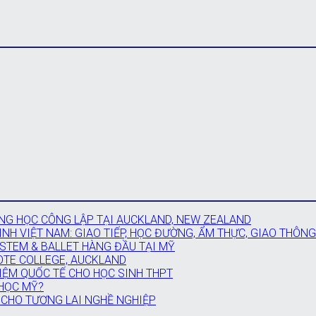
G HỌC CÔNG LẬP TẠI AUCKLAND, NEW ZEALAND
NH VIỆT NAM: GIAO TIẾP, HỌC ĐƯỜNG, ẨM THỰC, GIAO THÔNG
 STEM & BALLET HÀNG ĐẦU TẠI MỸ
OTE COLLEGE, AUCKLAND
IỆM QUỐC TẾ CHO HỌC SINH THPT
 HỌC MỸ?
 CHO TƯƠNG LAI NGHỀ NGHIỆP