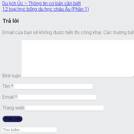
Du lịch Úc – Thông tin cơ bản cần biết
12 loại học bổng du học châu Âu (Phần 1)
Trả lời
Email của bạn sẽ không được hiển thị công khai.
Các trường bắ
Bình luận
Tên
*
Email
*
Trang web