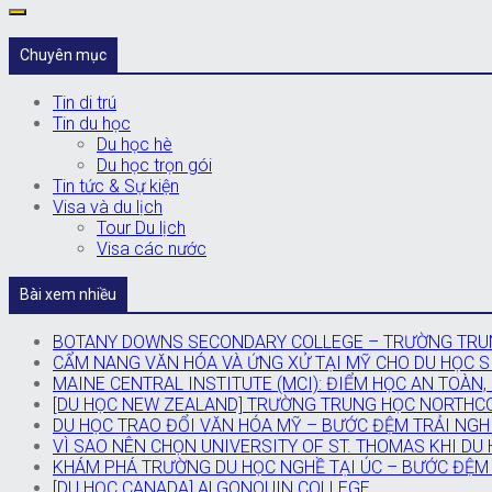
Chuyên mục
Tin di trú
Tin du học
Du học hè
Du học trọn gói
Tin tức & Sự kiện
Visa và du lịch
Tour Du lịch
Visa các nước
Bài xem nhiều
BOTANY DOWNS SECONDARY COLLEGE – TRƯỜNG TRUN
CẨM NANG VĂN HÓA VÀ ỨNG XỬ TẠI MỸ CHO DU HỌC SI
MAINE CENTRAL INSTITUTE (MCI): ĐIỂM HỌC AN TOÀN,
[DU HỌC NEW ZEALAND] TRƯỜNG TRUNG HỌC NORTHC
DU HỌC TRAO ĐỔI VĂN HÓA MỸ – BƯỚC ĐỆM TRẢI NGH
VÌ SAO NÊN CHỌN UNIVERSITY OF ST. THOMAS KHI DU
KHÁM PHÁ TRƯỜNG DU HỌC NGHỀ TẠI ÚC – BƯỚC ĐỆM
[DU HỌC CANADA] ALGONQUIN COLLEGE