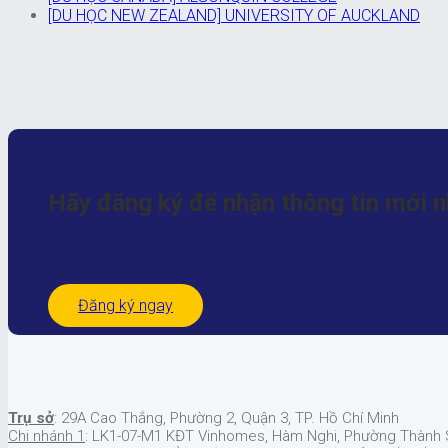
[DU HỌC NEW ZEALAND] UNIVERSITY OF AUCKLAND
Hãy đăng ký để nhận
thông tin mới 
Đăng ký ngay
Trụ sở
: 29A Cao Thắng, Phường 2, Quận 3, TP. Hồ Chí Minh
Chi nhánh 1
: LK1-07-M1 KĐT Vinhomes, Hàm Nghi, Phường Thành S