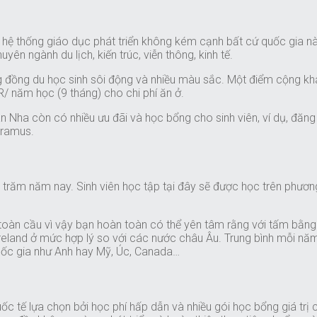
ó hệ thống giáo dục phát triển không kém cạnh bất cứ quốc gia n
yên ngành du lịch, kiến trúc, viễn thông, kinh tế.
 đồng du học sinh sôi động và nhiều màu sắc. Một điểm cộng khá
/ năm học (9 tháng) cho chi phí ăn ở.
n Nha còn có nhiều ưu đãi và học bổng cho sinh viên, ví dụ, đăn
Eramus.
g trăm năm nay. Sinh viên học tập tại đây sẽ được học trên phươn
àn cầu vì vậy bạn hoàn toàn có thể yên tâm rằng với tấm bằng đại
i Ireland ở mức hợp lý so với các nước châu Âu. Trung bình mỗi nă
quốc gia như Anh hay Mỹ, Úc, Canada…
 tế lựa chọn bởi học phí hấp dẫn và nhiều gói học bổng giá trị ca