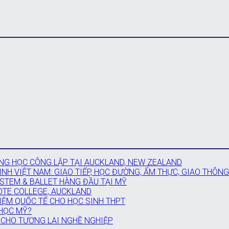
G HỌC CÔNG LẬP TẠI AUCKLAND, NEW ZEALAND
NH VIỆT NAM: GIAO TIẾP, HỌC ĐƯỜNG, ẨM THỰC, GIAO THÔNG
 STEM & BALLET HÀNG ĐẦU TẠI MỸ
OTE COLLEGE, AUCKLAND
IỆM QUỐC TẾ CHO HỌC SINH THPT
 HỌC MỸ?
 CHO TƯƠNG LAI NGHỀ NGHIỆP