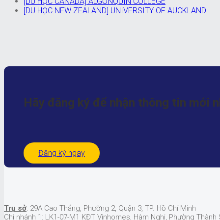
[DU HỌC CANADA] ALGONQUIN COLLEGE
[DU HỌC NEW ZEALAND] UNIVERSITY OF AUCKLAND
Hãy đăng ký để nhận
thông tin mới 
Đăng ký ngay
Trụ sở
: 29A Cao Thắng, Phường 2, Quận 3, TP. Hồ Chí Minh
Chi nhánh 1
: LK1-07-M1 KĐT Vinhomes, Hàm Nghi, Phường Thành S