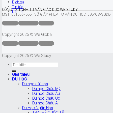
Dịch vụ
Tin tức
CÔNG TY TNHH TƯ VẤN GIÁO DỤC WE STUDY
Liên hệ
MST: 0316337666 |
SỐ GIẤY PHÉP TƯ VẤN DU HỌC: 596/QĐ-SGDĐT
Quy định
Điều khoản
Bảo mật
Copyright 2026 © We Global
Quy định
Điều khoản
Bảo mật
Copyright 2026 © We Study
Giới thiệu
DU HỌC
Du học dài hạn
Du học Châu Mỹ
Du học Châu Âu
Du học Châu Úc
Du học Châu Á
Du Học Ngắn Hạn
TRẠI HÈ QUỐC TẾ