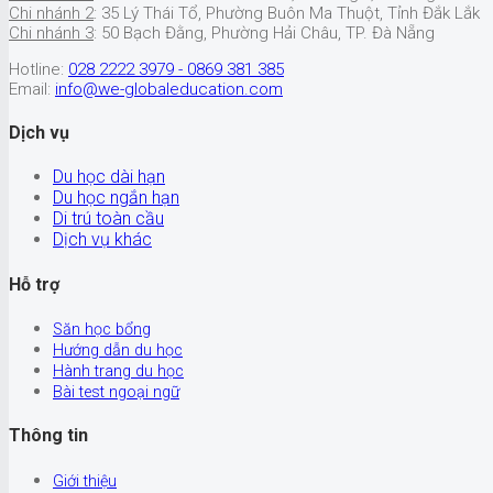
Chi nhánh 2
: 35 Lý Thái Tổ, Phường Buôn Ma Thuột, Tỉnh Đắk Lắk
Chi nhánh 3
: 50 Bạch Đằng, Phường Hải Châu, TP. Đà Nẵng
Hotline:
028 2222 3979 - 0869 381 385
Email:
info@we-globaleducation.com
Dịch vụ
Du học dài hạn
Du học ngắn hạn
Di trú toàn cầu
Dịch vụ khác
Hỗ trợ
Săn học bổng
Hướng dẫn du học
Hành trang du học
Bài test ngoại ngữ
Thông tin
Giới thiệu