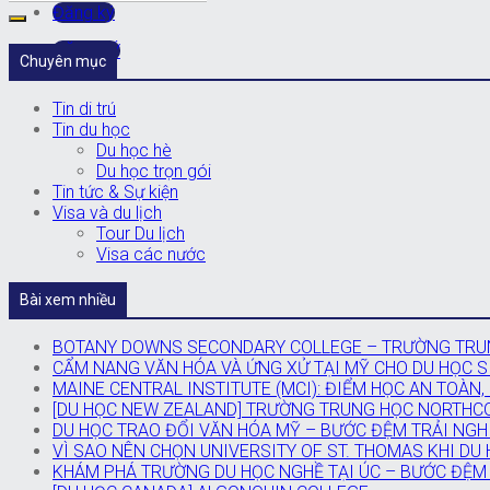
Đăng ký
ĐĂNGKÝ
Chuyên mục
Tin di trú
Tin du học
Du học hè
Du học trọn gói
Tin tức & Sự kiện
Visa và du lịch
Tour Du lịch
Visa các nước
Bài xem nhiều
BOTANY DOWNS SECONDARY COLLEGE – TRƯỜNG TRUN
CẨM NANG VĂN HÓA VÀ ỨNG XỬ TẠI MỸ CHO DU HỌC SI
MAINE CENTRAL INSTITUTE (MCI): ĐIỂM HỌC AN TOÀN,
[DU HỌC NEW ZEALAND] TRƯỜNG TRUNG HỌC NORTHC
DU HỌC TRAO ĐỔI VĂN HÓA MỸ – BƯỚC ĐỆM TRẢI NGH
VÌ SAO NÊN CHỌN UNIVERSITY OF ST. THOMAS KHI DU
KHÁM PHÁ TRƯỜNG DU HỌC NGHỀ TẠI ÚC – BƯỚC ĐỆM