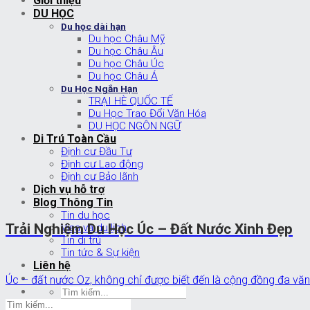
Giới thiệu
DU HỌC
Du học dài hạn
Du học Châu Mỹ
Du học Châu Âu
Du học Châu Úc
Du học Châu Á
Du Học Ngắn Hạn
TRẠI HÈ QUỐC TẾ
Du Học Trao Đổi Văn Hóa
DU HỌC NGÔN NGỮ
Di Trú Toàn Cầu
Định cư Đầu Tư
Định cư Lao động
Định cư Bảo lãnh
Dịch vụ hỗ trợ
Blog Thông Tin
Tin du học
Trải Nghiệm Du Học Úc – Đất Nước Xinh Đẹp
Visa và du lịch
Tin di trú
Tin tức & Sự kiện
Liên hệ
Úc – đất nước Oz, không chỉ được biết đến là cộng đồng đa văn