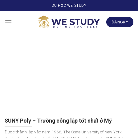
Skip
DU HỌC WE STUDY
to
content
ĐĂNGKÝ
SUNY Poly – Trường công lập tốt nhất ở Mỹ
Được thành lập vào năm 1966, The State University of New York