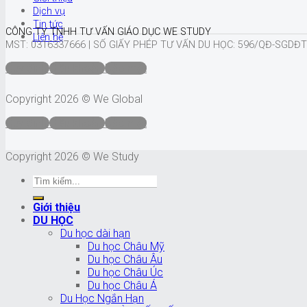
Dịch vụ
Tin tức
CÔNG TY TNHH TƯ VẤN GIÁO DỤC WE STUDY
Liên hệ
MST: 0316337666 |
SỐ GIẤY PHÉP TƯ VẤN DU HỌC: 596/QĐ-SGDĐT
Quy định
Điều khoản
Bảo mật
Copyright 2026 © We Global
Quy định
Điều khoản
Bảo mật
Copyright 2026 © We Study
Giới thiệu
DU HỌC
Du học dài hạn
Du học Châu Mỹ
Du học Châu Âu
Du học Châu Úc
Du học Châu Á
Du Học Ngắn Hạn