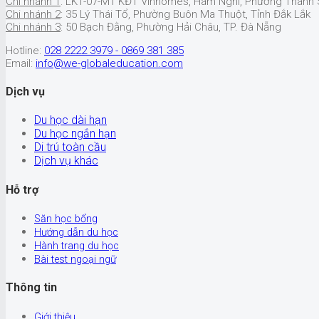
Chi nhánh 1
: LK1-07-M1 KĐT Vinhomes, Hàm Nghi, Phường Thành S
Chi nhánh 2
: 35 Lý Thái Tổ, Phường Buôn Ma Thuột, Tỉnh Đắk Lắk
Chi nhánh 3
: 50 Bạch Đằng, Phường Hải Châu, TP. Đà Nẵng
Hotline:
028 2222 3979 - 0869 381 385
Email:
info@we-globaleducation.com
Dịch vụ
Du học dài hạn
Du học ngắn hạn
Di trú toàn cầu
Dịch vụ khác
Hỗ trợ
Săn học bổng
Hướng dẫn du học
Hành trang du học
Bài test ngoại ngữ
Thông tin
Giới thiệu