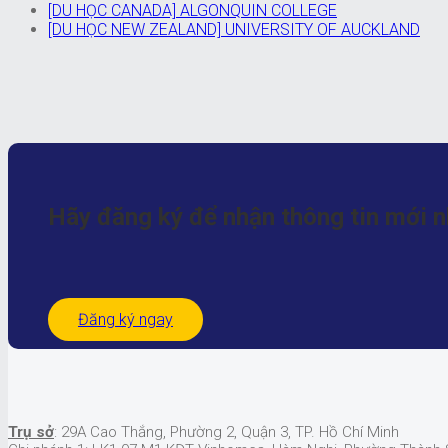
[DU HỌC CANADA] ALGONQUIN COLLEGE
[DU HỌC NEW ZEALAND] UNIVERSITY OF AUCKLAND
Hãy đăng ký để nhận
thông tin mới 
Đăng ký ngay
Trụ sở
: 29A Cao Thắng, Phường 2, Quận 3, TP. Hồ Chí Minh