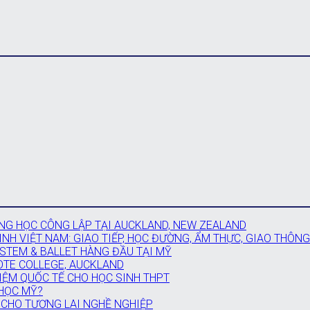
G HỌC CÔNG LẬP TẠI AUCKLAND, NEW ZEALAND
NH VIỆT NAM: GIAO TIẾP, HỌC ĐƯỜNG, ẨM THỰC, GIAO THÔNG
 STEM & BALLET HÀNG ĐẦU TẠI MỸ
OTE COLLEGE, AUCKLAND
IỆM QUỐC TẾ CHO HỌC SINH THPT
 HỌC MỸ?
 CHO TƯƠNG LAI NGHỀ NGHIỆP