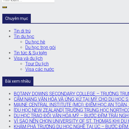
Chuyên mục
Tin di trú
Tin du học
Du học hè
Du học trọn gói
Tin tức & Sự kiện
Visa và du lịch
Tour Du lịch
Visa các nước
Bài xem nhiều
BOTANY DOWNS SECONDARY COLLEGE – TRƯỜNG TRUN
CẨM NANG VĂN HÓA VÀ ỨNG XỬ TẠI MỸ CHO DU HỌC SI
MAINE CENTRAL INSTITUTE (MCI): ĐIỂM HỌC AN TOÀN,
[DU HỌC NEW ZEALAND] TRƯỜNG TRUNG HỌC NORTHC
DU HỌC TRAO ĐỔI VĂN HÓA MỸ – BƯỚC ĐỆM TRẢI NGH
VÌ SAO NÊN CHỌN UNIVERSITY OF ST. THOMAS KHI DU
KHÁM PHÁ TRƯỜNG DU HỌC NGHỀ TẠI ÚC – BƯỚC ĐỆM