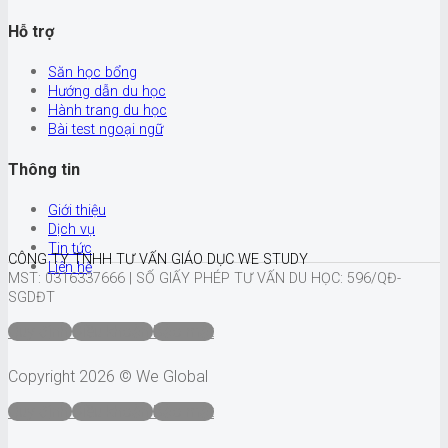
Hỗ trợ
Săn học bổng
Hướng dẫn du học
Hành trang du học
Bài test ngoại ngữ
Thông tin
Giới thiệu
Dịch vụ
Tin tức
CÔNG TY TNHH TƯ VẤN GIÁO DỤC WE STUDY
Liên hệ
MST: 0316337666 |
SỐ GIẤY PHÉP TƯ VẤN DU HỌC: 596/QĐ-
SGDĐT
Quy định
Điều khoản
Bảo mật
Copyright 2026 © We Global
Quy định
Điều khoản
Bảo mật