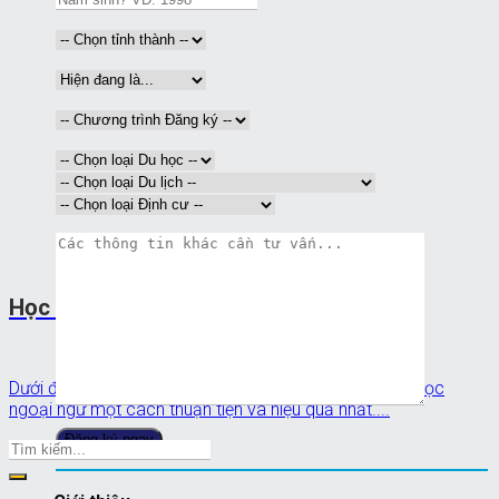
Học ngoại ngữ với 10 cách
Dưới đây là mười ý tưởng dành cho những ai mơ ước học
ngoại ngữ một cách thuận tiện và hiệu quả nhất....