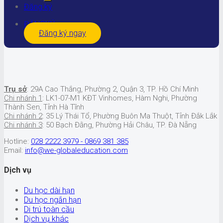
Đăng ký
ĐĂNGKÝ
Đăng ký ngay
Trụ sở
: 29A Cao Thắng, Phường 2, Quận 3, TP. Hồ Chí Minh
Chi nhánh 1
: LK1-07-M1 KĐT Vinhomes, Hàm Nghi, Phường
Thành Sen, Tỉnh Hà Tĩnh
Chi nhánh 2
: 35 Lý Thái Tổ, Phường Buôn Ma Thuột, Tỉnh Đắk Lắk
Chi nhánh 3
: 50 Bạch Đằng, Phường Hải Châu, TP. Đà Nẵng
Hotline:
028 2222 3979 - 0869 381 385
Email:
info@we-globaleducation.com
Dịch vụ
Du học dài hạn
Du học ngắn hạn
Di trú toàn cầu
Dịch vụ khác