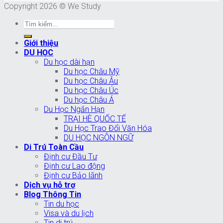
Copyright 2026 © We Study
Giới thiệu
DU HỌC
Du học dài hạn
Du học Châu Mỹ
Du học Châu Âu
Du học Châu Úc
Du học Châu Á
Du Học Ngắn Hạn
TRẠI HÈ QUỐC TẾ
Du Học Trao Đổi Văn Hóa
DU HỌC NGÔN NGỮ
Di Trú Toàn Cầu
Định cư Đầu Tư
Định cư Lao động
Định cư Bảo lãnh
Dịch vụ hỗ trợ
Blog Thông Tin
Tin du học
Visa và du lịch
Tin di trú