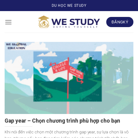
Skip
DU HỌC WE STUDY
to
content
ĐĂNGKÝ
Gap year – Chọn chương trình phù hợp cho bạn
Khi nói đến việc chọn một chương trình gap year, sự lựa chọn là vô