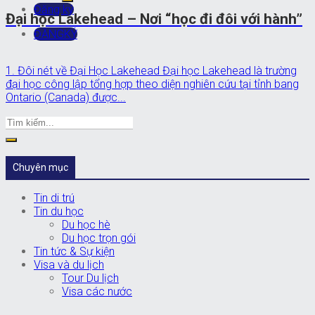
Đăng ký
Đại học Lakehead – Nơi “học đi đôi với hành”
ĐĂNGKÝ
1. Đôi nét về Đại Học Lakehead Đại học Lakehead là trường
đại học công lập tổng hợp theo diện nghiên cứu tại tỉnh bang
Ontario (Canada) được...
Chuyên mục
Tin di trú
Tin du học
Du học hè
Du học trọn gói
Tin tức & Sự kiện
Visa và du lịch
Tour Du lịch
Visa các nước