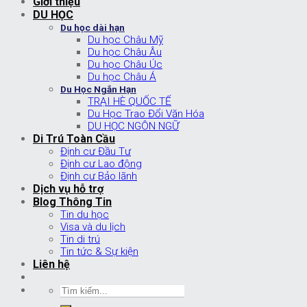
Giới thiệu
DU HỌC
Du học dài hạn
Du học Châu Mỹ
Du học Châu Âu
Du học Châu Úc
Du học Châu Á
Du Học Ngắn Hạn
TRẠI HÈ QUỐC TẾ
Du Học Trao Đổi Văn Hóa
DU HỌC NGÔN NGỮ
Di Trú Toàn Cầu
Định cư Đầu Tư
Định cư Lao động
Định cư Bảo lãnh
Dịch vụ hỗ trợ
Blog Thông Tin
Tin du học
Visa và du lịch
Tin di trú
Tin tức & Sự kiện
Liên hệ