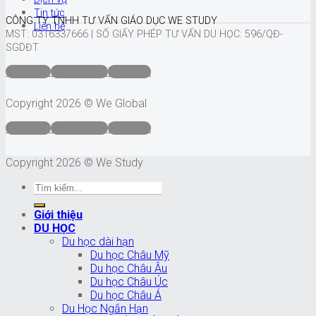
Tin tức
CÔNG TY TNHH TƯ VẤN GIÁO DỤC WE STUDY
Liên hệ
MST: 0316337666 |
SỐ GIẤY PHÉP TƯ VẤN DU HỌC: 596/QĐ-
SGDĐT
Quy định
Điều khoản
Bảo mật
Copyright 2026 © We Global
Quy định
Điều khoản
Bảo mật
Copyright 2026 © We Study
Giới thiệu
DU HỌC
Du học dài hạn
Du học Châu Mỹ
Du học Châu Âu
Du học Châu Úc
Du học Châu Á
Du Học Ngắn Hạn