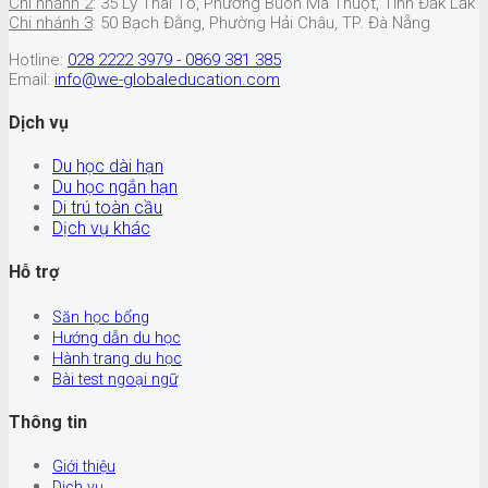
Chi nhánh 2
: 35 Lý Thái Tổ, Phường Buôn Ma Thuột, Tỉnh Đắk Lắk
Chi nhánh 3
: 50 Bạch Đằng, Phường Hải Châu, TP. Đà Nẵng
Hotline:
028 2222 3979 - 0869 381 385
Email:
info@we-globaleducation.com
Dịch vụ
Du học dài hạn
Du học ngắn hạn
Di trú toàn cầu
Dịch vụ khác
Hỗ trợ
Săn học bổng
Hướng dẫn du học
Hành trang du học
Bài test ngoại ngữ
Thông tin
Giới thiệu
Dịch vụ