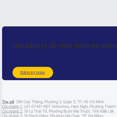
Hãy đăng ký để nhận
thông tin mới 
Đăng ký ngay
Trụ sở
: 29A Cao Thắng, Phường 2, Quận 3, TP. Hồ Chí Minh
Chi nhánh 1
: LK1-07-M1 KĐT Vinhomes, Hàm Nghi, Phường Thành S
Chi nhánh 2
: 35 Lý Thái Tổ, Phường Buôn Ma Thuột, Tỉnh Đắk Lắk
Chi nhánh 3
: 50 Bạch Đằng, Phường Hải Châu, TP. Đà Nẵng