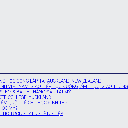
G HỌC CÔNG LẬP TẠI AUCKLAND, NEW ZEALAND
NH VIỆT NAM: GIAO TIẾP, HỌC ĐƯỜNG, ẨM THỰC, GIAO THÔNG
 STEM & BALLET HÀNG ĐẦU TẠI MỸ
OTE COLLEGE, AUCKLAND
IỆM QUỐC TẾ CHO HỌC SINH THPT
 HỌC MỸ?
 CHO TƯƠNG LAI NGHỀ NGHIỆP