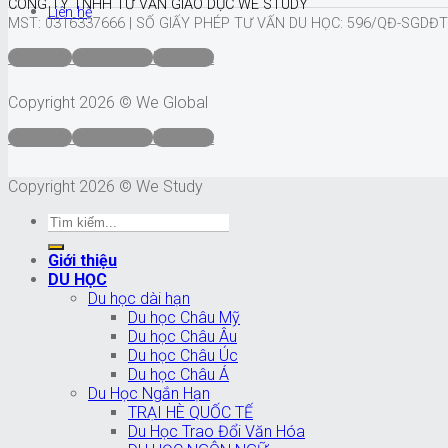
CÔNG TY TNHH TƯ VẤN GIÁO DỤC WE STUDY
Liên hệ
MST: 0316337666 |
SỐ GIẤY PHÉP TƯ VẤN DU HỌC: 596/QĐ-SGDĐT
Quy định
Điều khoản
Bảo mật
Copyright 2026 © We Global
Quy định
Điều khoản
Bảo mật
Copyright 2026 © We Study
Giới thiệu
DU HỌC
Du học dài hạn
Du học Châu Mỹ
Du học Châu Âu
Du học Châu Úc
Du học Châu Á
Du Học Ngắn Hạn
TRẠI HÈ QUỐC TẾ
Du Học Trao Đổi Văn Hóa