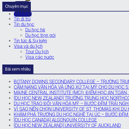
Đăng ký
Chuyên mục
ĐĂNGKÝ
Tin di trú
Tin du học
Du học hè
Du học trọn gói
Tin tức & Sự kiện
Visa và du lịch
Tour Du lịch
Visa các nước
Bài xem nhiều
BOTANY DOWNS SECONDARY COLLEGE – TRƯỜNG TRUN
CẨM NANG VĂN HÓA VÀ ỨNG XỬ TẠI MỸ CHO DU HỌC SI
MAINE CENTRAL INSTITUTE (MCI): ĐIỂM HỌC AN TOÀN,
[DU HỌC NEW ZEALAND] TRƯỜNG TRUNG HỌC NORTHC
DU HỌC TRAO ĐỔI VĂN HÓA MỸ – BƯỚC ĐỆM TRẢI NGH
VÌ SAO NÊN CHỌN UNIVERSITY OF ST. THOMAS KHI DU
KHÁM PHÁ TRƯỜNG DU HỌC NGHỀ TẠI ÚC – BƯỚC ĐỆM
[DU HỌC CANADA] ALGONQUIN COLLEGE
[DU HỌC NEW ZEALAND] UNIVERSITY OF AUCKLAND