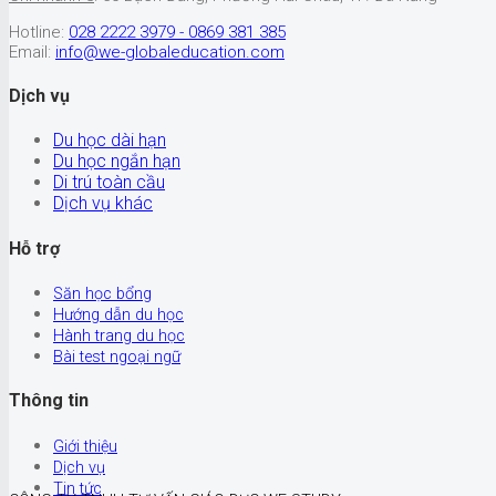
Hotline:
028 2222 3979 - 0869 381 385
Email:
info@we-globaleducation.com
Dịch vụ
Du học dài hạn
Du học ngắn hạn
Di trú toàn cầu
Dịch vụ khác
Hỗ trợ
Săn học bổng
Hướng dẫn du học
Hành trang du học
Bài test ngoại ngữ
Thông tin
Giới thiệu
Dịch vụ
Tin tức