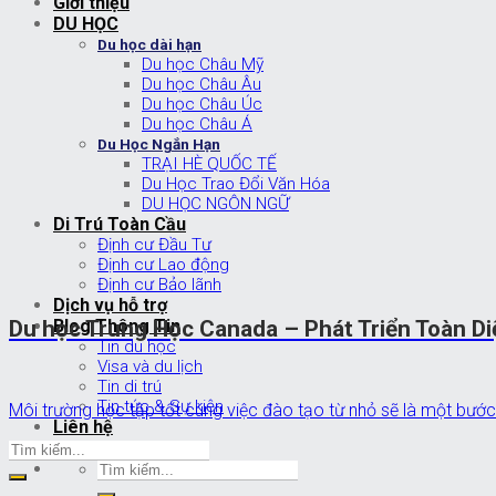
Giới thiệu
DU HỌC
Du học dài hạn
Du học Châu Mỹ
Du học Châu Âu
Du học Châu Úc
Du học Châu Á
Du Học Ngắn Hạn
TRẠI HÈ QUỐC TẾ
Du Học Trao Đổi Văn Hóa
DU HỌC NGÔN NGỮ
Di Trú Toàn Cầu
Định cư Đầu Tư
Định cư Lao động
Định cư Bảo lãnh
Dịch vụ hỗ trợ
Blog Thông Tin
Du học Trung Học Canada – Phát Triển Toàn D
Tin du học
Visa và du lịch
Tin di trú
Tin tức & Sự kiện
Môi trường học tập tốt cùng việc đào tạo từ nhỏ sẽ là một bước
Liên hệ