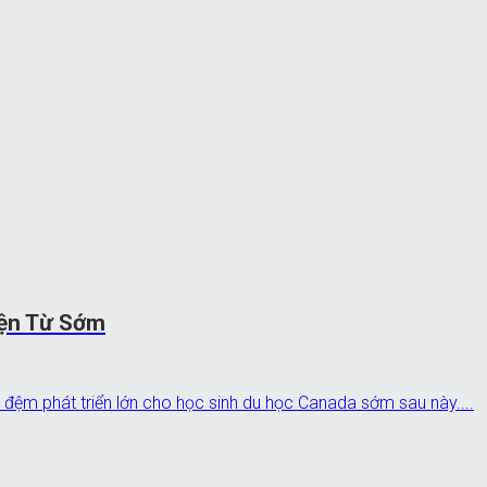
iện Từ Sớm
 đệm phát triển lớn cho học sinh du học Canada sớm sau này....