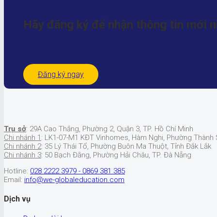
Hãy đăng ký để nhận
thông tin mới 
Đăng ký ngay
Trụ sở
: 29A Cao Thắng, Phường 2, Quận 3, TP. Hồ Chí Minh
Chi nhánh 1
: LK1-07-M1 KĐT Vinhomes, Hàm Nghi, Phường Thành S
Chi nhánh 2
: 35 Lý Thái Tổ, Phường Buôn Ma Thuột, Tỉnh Đắk Lắk
Chi nhánh 3
: 50 Bạch Đằng, Phường Hải Châu, TP. Đà Nẵng
Hotline:
028 2222 3979 - 0869 381 385
Email:
info@we-globaleducation.com
Dịch vụ