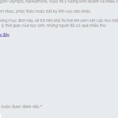
gồm Olympic, hackathons, cuộc thi ý tưởng kinh doanh và nhiều c
âm nhạc, phác thảo hoặc bất kỳ lĩnh vực nào khác.
ững mục đích này, sẽ trở nên khả thi hơn khi xem xét các học bổ
 lý thời gian của học sinh, những người đã có quá nhiều thứ.
ại đây
.
t buộc được đánh dấu
*