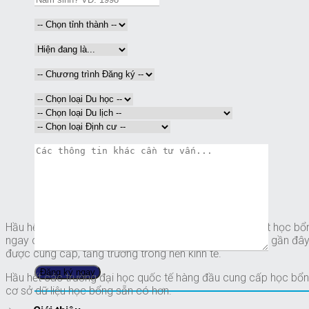
Hầu hết các quốc gia trên toàn thế giới đều có các suất học bổn
ngay cả trong mùa Covid. Các yếu tố gây ra hiện tượng gần đây
được cung cấp, tăng trưởng trong nền kinh tế.
Hầu hết các trường đại học quốc tế hàng đầu cung cấp học bổng
cơ sở dữ liệu học bổng sẵn có hơn.