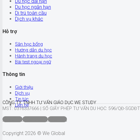
Du học dài hạn
Du học ngắn hạn
Di trú toàn cầu
Dịch vụ khác
Hỗ trợ
Săn học bổng
Hướng dẫn du học
Hành trang du học
Bài test ngoại ngữ
Thông tin
Giới thiệu
Dịch vụ
Tin tức
CÔNG TY TNHH TƯ VẤN GIÁO DỤC WE STUDY
Liên hệ
MST: 0316337666 |
SỐ GIẤY PHÉP TƯ VẤN DU HỌC: 596/QĐ-SGDĐT
Quy định
Điều khoản
Bảo mật
Copyright 2026 © We Global