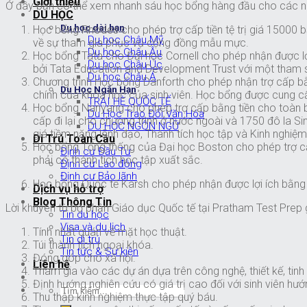
Giới thiệu
Ở đây bạn có thể xem nhanh sáu học bổng hàng đầu cho các ng
DU HỌC
Du học dài hạn
Học bổng Rhodes cho phép trợ cấp tiền tệ trị giá 15000
Du học Châu Mỹ
về sự tham gia phục vụ cộng đồng mẫu mực.
Du học Châu Âu
Học bổng Tata cho Đại học Cornell cho phép nhận được lợ
Du học Châu Úc
bởi Tata Education and Development Trust với một tham số
Du học Châu Á
Chương trình Học bổng Danforth cho phép nhận trợ cấp bằ
Du Học Ngắn Hạn
chính của khóa học của sinh viên. Học bổng được cung cấ
TRẠI HÈ QUỐC TẾ
Học bổng Nanyang cho phép trợ cấp bằng tiền cho toàn bộ
Du Học Trao Đổi Văn Hóa
cấp đi lại cho chương trình ở nước ngoài và 1750 đô la 
DU HỌC NGÔN NGỮ
giá tiềm năng lãnh đạo, Thành tích học tập và Kinh nghiệm
Di Trú Toàn Cầu
Học bổng Tổng thống của Đại học Boston cho phép trợ c
Định cư Đầu Tư
phải có thành tích học tập xuất sắc.
Định cư Lao động
Định cư Bảo lãnh
Học bổng Quốc tế Karsh cho phép nhận được lợi ích bằng 
Dịch vụ hỗ trợ
Blog Thông Tin
Lời khuyên từ bộ phận Giáo dục Quốc tế tại Pratham Test Prep g
Tin du học
Visa và du lịch
Tính nhất quán về mặt học thuật.
Tin di trú
Túi thành tích ngoại khóa.
Tin tức & Sự kiện
Đóng góp cho xã hội.
Liên hệ
Tham gia vào các dự án dựa trên công nghệ, thiết kế, tin
Định hướng nghiên cứu có giá trị cao đối với sinh viên hướ
Thu thập kinh nghiệm thực tập quý báu.