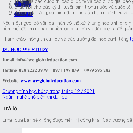
Tham gia các cuộc thi cấp quốc tế và cấp quốc gia, bao 
Đăng ký
Chuẩn bị cho các kỳ thi tuyển sinh trong nước và quốc tế.
Bổ sung kĩ năng, sở thích đam mê của bạn như khiêu vũ, 
ĐĂNGKÝ
Nếu một người cố vấn cá nhân có thể xử lý từng học sinh cho nh
cần thiết để tìm ra các nguồn lực phù hợp và đặc biệt là để quản
Tham khảo thông tin du học và các trường đại học danh tiếng
t
𝐃𝐔 𝐇𝐎̣𝐂 𝐖𝐄 𝐒𝐓𝐔𝐃𝐘
𝐄𝐦𝐚𝐢𝐥: 𝐢𝐧𝐟𝐨@𝐰𝐞-𝐠𝐥𝐨𝐛𝐚𝐥𝐞𝐝𝐮𝐜𝐚𝐭𝐢𝐨𝐧.𝐜𝐨𝐦
𝐇𝐨𝐭𝐥𝐢𝐧𝐞: 𝟎𝟐𝟖 𝟐𝟐𝟐𝟐 𝟑𝟗𝟕𝟗 – 𝟎𝟗𝟕𝟏 𝟏𝟗𝟕 𝟎𝟑𝟗 – 𝟎𝟗𝟕𝟗 𝟓𝟗𝟓 𝟐𝟖𝟐
𝐖𝐞𝐛𝐬𝐢𝐭𝐞:
𝐰𝐰𝐰.𝐰𝐞-𝐠𝐥𝐨𝐛𝐚𝐥𝐞𝐝𝐮𝐜𝐚𝐭𝐢𝐨𝐧.𝐜𝐨𝐦
Chương trình học bổng trong tháng 12 / 2021
Ngành nghề phổ biến khi du học
Trả lời
Email của bạn sẽ không được hiển thị công khai.
Các trường bắ