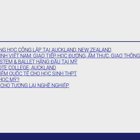
G HỌC CÔNG LẬP TẠI AUCKLAND, NEW ZEALAND
NH VIỆT NAM: GIAO TIẾP, HỌC ĐƯỜNG, ẨM THỰC, GIAO THÔNG
 STEM & BALLET HÀNG ĐẦU TẠI MỸ
OTE COLLEGE, AUCKLAND
IỆM QUỐC TẾ CHO HỌC SINH THPT
 HỌC MỸ?
 CHO TƯƠNG LAI NGHỀ NGHIỆP