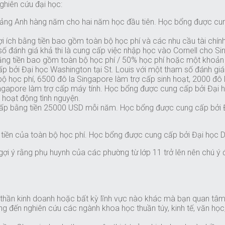
hiên cứu đại học:
 bảng Anh hàng năm cho hai năm học đầu tiên. Học bổng được cun
i ích bằng tiền bao gồm toàn bộ học phí và các nhu cầu tài chín
 đánh giá khả thi là cung cấp việc nhập học vào Cornell cho Sin
ng tiền bao gồm toàn bộ học phí / 50% học phí hoặc một khoản t
p bởi Đại học Washington tại St. Louis với một tham số đánh gi
 học phí, 6500 đô la Singapore làm trợ cấp sinh hoạt, 2000 đô 
Singapore làm trợ cấp máy tính. Học bổng được cung cấp bởi Đại
 hoạt động tình nguyện.
ấp bằng tiền 25000 USD mỗi năm. Học bổng được cung cấp bởi Đ
tiền của toàn bộ học phí. Học bổng được cung cấp bởi Đại học D
ợi ý rằng phụ huynh của các phường từ lớp 11 trở lên nên chú ý 
h thần kinh doanh hoặc bất kỳ lĩnh vực nào khác mà bạn quan tâm
ng đến nghiên cứu các ngành khoa học thuần túy, kinh tế, văn học, 