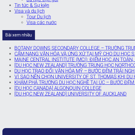
Tin tức & Sự kiện
Visa và du lịch
Tour Du lịch
Visa các nước
Bài xem nhiều
BOTANY DOWNS SECONDARY COLLEGE – TRƯỜNG TRUN
CẨM NANG VĂN HÓA VÀ ỨNG XỬ TẠI MỸ CHO DU HỌC SI
MAINE CENTRAL INSTITUTE (MCI): ĐIỂM HỌC AN TOÀN,
[DU HỌC NEW ZEALAND] TRƯỜNG TRUNG HỌC NORTHC
DU HỌC TRAO ĐỔI VĂN HÓA MỸ – BƯỚC ĐỆM TRẢI NGH
VÌ SAO NÊN CHỌN UNIVERSITY OF ST. THOMAS KHI DU
KHÁM PHÁ TRƯỜNG DU HỌC NGHỀ TẠI ÚC – BƯỚC ĐỆM
[DU HỌC CANADA] ALGONQUIN COLLEGE
[DU HỌC NEW ZEALAND] UNIVERSITY OF AUCKLAND