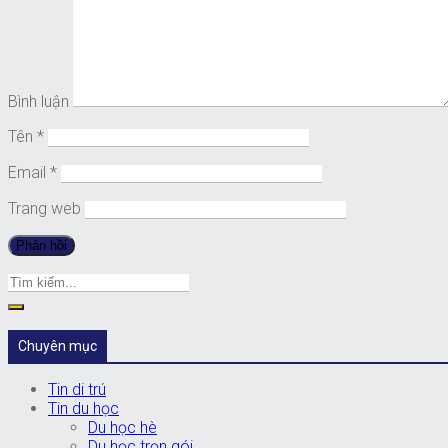
Bình luận
Tên
*
Email
*
Trang web
Chuyên mục
Tin di trú
Tin du học
Du học hè
Du học trọn gói