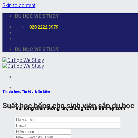
Skip to content
DU HỌC WE STUDY
028 2222 3979
DU HỌC WE STUDY
Tin du học
,
Tin tức & Sự kiện
Suất học bổng cho sinh viên sắp du học
Vui lòng điền thông tin, chúng tôi sẽ liên hệ sớm