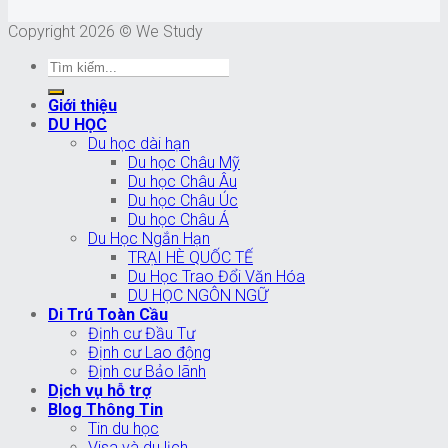
Copyright 2026 © We Study
Giới thiệu
DU HỌC
Du học dài hạn
Du học Châu Mỹ
Du học Châu Âu
Du học Châu Úc
Du học Châu Á
Du Học Ngắn Hạn
TRẠI HÈ QUỐC TẾ
Du Học Trao Đổi Văn Hóa
DU HỌC NGÔN NGỮ
Di Trú Toàn Cầu
Định cư Đầu Tư
Định cư Lao động
Định cư Bảo lãnh
Dịch vụ hỗ trợ
Blog Thông Tin
Tin du học
Visa và du lịch