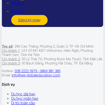
Đăng ký
ĐĂNGKÝ
Đăng ký ngay
Trụ sở
: 29A Cao Thắng, Phường 2, Quận 3, TP. Hồ Chí Minh
Chi nhánh 1
: LK1-07-M1 KĐT Vinhomes, Hàm Nghi, Phường
Thành Sen, Tỉnh Hà Tĩnh
Chi nhánh 2
: 35 Lý Thái Tổ, Phường Buôn Ma Thuột, Tỉnh Đắk Lắk
Chi nhánh 3
: 50 Bạch Đằng, Phường Hải Châu, TP. Đà Nẵng
Hotline:
028 2222 3979 - 0869 381 385
Email:
info@we-globaleducation.com
Dịch vụ
Du học dài hạn
Du học ngắn hạn
Di trú toàn cầu