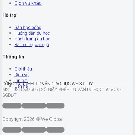
Dịch vụ khác
Hỗ trợ
Săn học bổng
Hướng dẫn du học
Hành trang du học
Bài test ngoại ngữ
Thông tin
Giới thiệu
Dịch vụ
Tin tức
CÔNG TY TNHH TƯ VẤN GIÁO DỤC WE STUDY
Liên hệ
MST: 0316337666 |
SỐ GIẤY PHÉP TƯ VẤN DU HỌC: 596/QĐ-
SGDĐT
Quy định
Điều khoản
Bảo mật
Copyright 2026 © We Global
Quy định
Điều khoản
Bảo mật